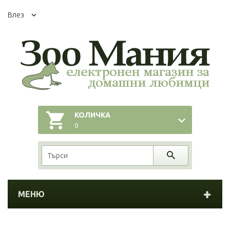
Влез
КОЛИЧКА
0
МЕНЮ