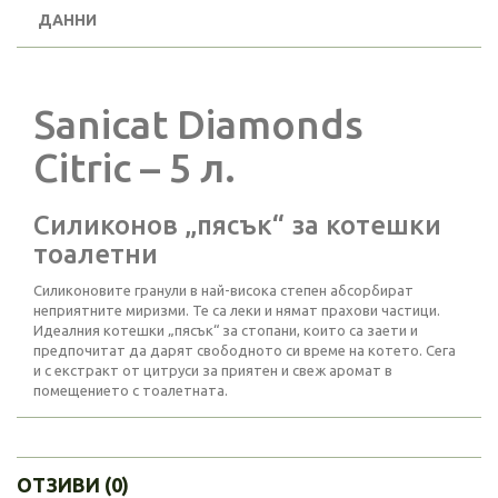
ДАННИ
Sanicat Diamonds
Citric – 5 л.
Силиконов „пясък“ за котешки
тоалетни
Силиконовите гранули в най-висока степен абсорбират
неприятните миризми. Те са леки и нямат прахови частици.
Идеалния котешки „пясък“ за стопани, които са заети и
предпочитат да дарят свободното си време на котето. Сега
и с екстракт от цитруси за приятен и свеж аромат в
помещението с тоалетната.
ОТЗИВИ (0)