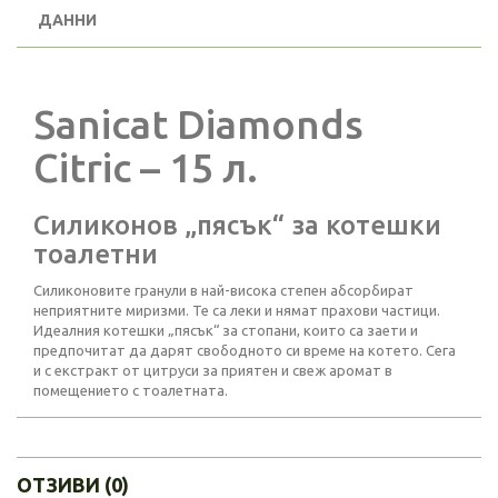
ДАННИ
Sanicat Diamonds
Citric – 15 л.
Силиконов „пясък“ за котешки
тоалетни
Силиконовите гранули в най-висока степен абсорбират
неприятните миризми. Те са леки и нямат прахови частици.
Идеалния котешки „пясък“ за стопани, които са заети и
предпочитат да дарят свободното си време на котето. Сега
и с екстракт от цитруси за приятен и свеж аромат в
помещението с тоалетната.
ОТЗИВИ (0)