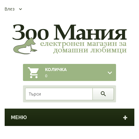
Влез
КОЛИЧКА
0
МЕНЮ