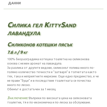
ДАННИ
Силика гел KittySand
лавандула
Силиконов котешки пясък
7.6 л / 9 кг
100% биоразградима котешка тоалетна на силиконова
основа с нежен аромат на лавандула.
За разлика от другите видове, силиконът попива много по-
голямо количество течности и "затваря" в топчетата както
тях, така и неприятните миризми. Още едно предимство, е че
не прави "буци" и в последствие тоалетната се почиства
много по-лесно.
Обемът е достатъчен за 1 месец
Заключение:
Въпреки по-високата цена на силконовата
тоалетни, тя е по-икономична и по-лесна за обслужване.