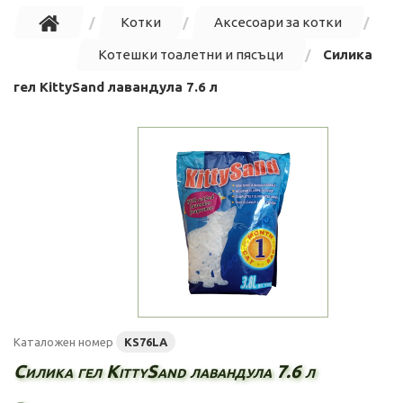
Котки
Аксесоари за котки
Котешки тоалетни и пясъци
Силика
гел KittySand лавандула 7.6 л
Каталожен номер
KS76LA
Силика гел KittySand лавандула 7.6 л