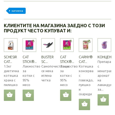
хигиена
КЛИЕНТИТЕ НА МАГАЗИНА ЗАЕДНО С ТОЗИ
ПРОДУКТ ЧЕСТО КУПУВАТ И:
SCHESIR
CAT
BUSTER
CAT
CARNY®
КОНЦЕНТРА
CAT...
STICK®...
SC...
STICK®...
CAT...
Препарат
1.5кг
Лакмоство
Самопочистваща
Лакмоство
Котешка
с
диетична
за
се мека
за
консерва
ненатрапч
котешка
котки с
иглена
котки с
с
аромат
храна с
95%
четка
95%
говеждо,
на
пилешко
месо
месо
пуешко
лавандула
и
за...
скариди