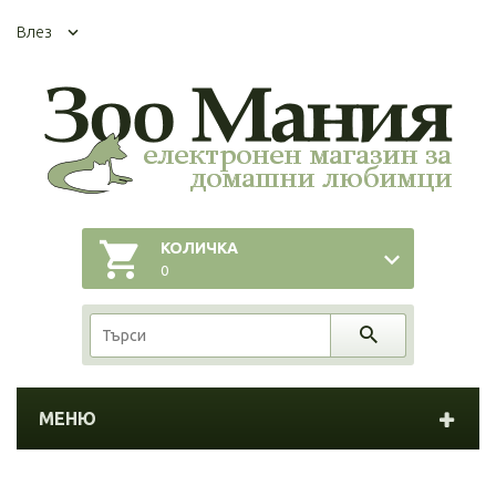
Влез
КОЛИЧКА
0
МЕНЮ