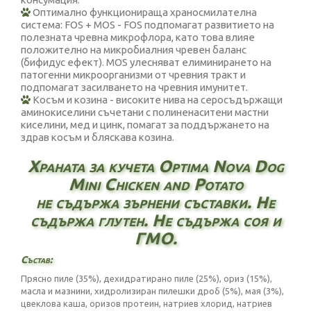
Оптимално функционираща храносмилателна
система: FOS + MOS - FOS подпомагат развитието на
полезната чревна микрофлора, като това влияе
положително на микробиалния чревен баланс
(бифидус ефект). MOS улесняват елиминирането на
патогенни микроорганизми от чревния тракт и
подпомагат засилването на чревния имунитет.
Косъм и козина - високите нива на серосъдържащи
аминокиселини съчетани с полиненаситени мастни
киселини, мед и цинк, помагат за поддържането на
здрав косъм и бляскава козина.
Храната за кучета Optima Nova Dog
Mini Chicken and Potato
не съдържа зърнени съставки. Не
съдържа глутен. Не съдържа соя и
ГМО.
Състав:
Прясно пиле (35%), дехидратирано пиле (25%), ориз (15%),
масла и мазнини, хидролизиран пилешки дроб (5%), мая (3%),
цвеклова каша, оризов протеин, натриев хлорид, натриев