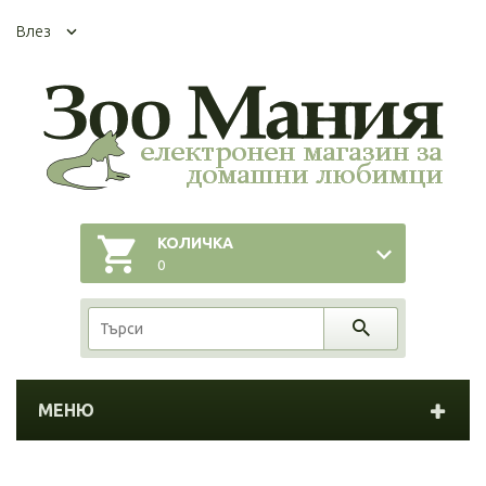
Влез
КОЛИЧКА
0
МЕНЮ