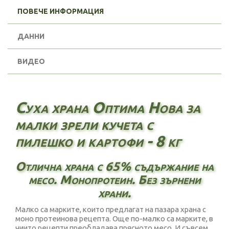
ПОВЕЧЕ ИНФОРМАЦИЯ
ДАННИ
ВИДЕО
Суха храна Оптима Нова за
малки зрели кучета с
пилешко и картофи - 8 кг
Отлична храна с 65% съдържание на
месо. Монопротеин. Без зърнени
храни.
Малко са марките, които предлагат на пазара храна с
моно протеинова рецепта. Още по-малко са марките, в
чиито рецепти преобладава прясното месо. И съвсем