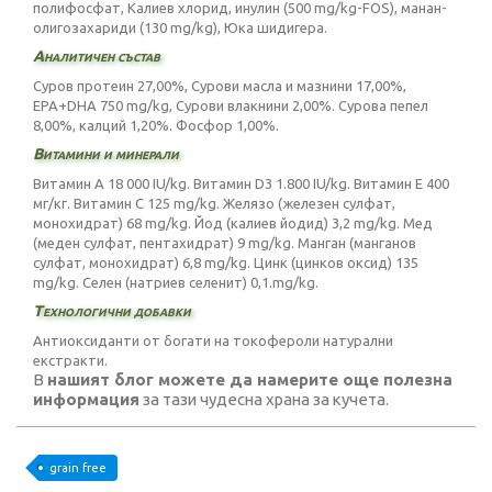
полифосфат, Калиев хлорид, инулин (500 mg/kg-FOS), манан-
олигозахариди (130 mg/kg), Юка шидигера.
Аналитичен състав
Суров протеин 27,00%, Сурови масла и мазнини 17,00%,
EPA+DHA 750 mg/kg, Сурови влакнини 2,00%. Сурова пепел
8,00%, калций 1,20%. Фосфор 1,00%.
Витамини и минерали
Витамин А 18 000 IU/kg. Витамин D3 1.800 IU/kg. Витамин Е 400
мг/кг. Витамин C 125 mg/kg. Желязо (железен сулфат,
монохидрат) 68 mg/kg. Йод (калиев йодид) 3,2 mg/kg. Мед
(меден сулфат, пентахидрат) 9 mg/kg. Манган (манганов
сулфат, монохидрат) 6,8 mg/kg. Цинк (цинков оксид) 135
mg/kg. Селен (натриев селенит) 0,1.mg/kg.
Технологични добавки
Антиоксиданти от богати на токофероли натурални
екстракти.
В
нашият блог можете да намерите още полезна
информация
за тази чудесна храна за кучета.
grain free