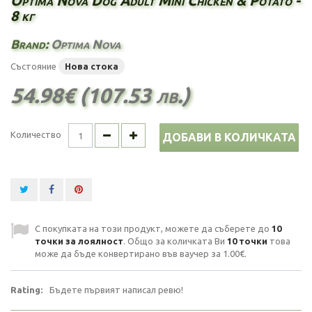
Optima Nova Dog Adult Mini Chicken & Potato -
8 кг
Brand:
Optima Nova
Състояние
Нова стока
54.98€ (107.53 лв.)
Количество
ДОБАВИ В КОЛИЧКАТА
С покупката на този продукт, можете да съберете до
10
точки за лоялност
. Общо за количката Ви
10
точки
това
може да бъде конвертирано във ваучер за
1.00€
.
Rating:
Бъдете първият написал ревю!