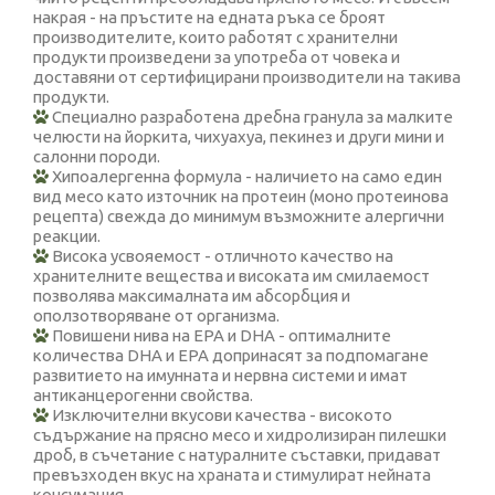
накрая - на пръстите на едната ръка се броят
производителите, които работят с хранителни
продукти произведени за употреба от човека и
доставяни от сертифицирани производители на такива
продукти.
Специално разработена дребна гранула за малките
челюсти на йоркита, чихуахуа, пекинез и други мини и
салонни породи.
Хипоалергенна формула - наличието на само един
вид месо като източник на протеин (моно протеинова
рецепта) свежда до минимум възможните алергични
реакции.
Висока усвояемост - отличното качество на
хранителните вещества и високата им смилаемост
позволява максималната им абсорбция и
оползотворяване от организма.
Повишени нива на ЕРА и DHA - оптималните
количества DHA и EPA допринасят за подпомагане
развитието на имунната и нервна системи и имат
антиканцерогенни свойства.
Изключителни вкусови качества - високото
съдържание на прясно месо и хидролизиран пилешки
дроб, в съчетание с натуралните съставки, придават
превъзходен вкус на храната и стимулират нейната
консумация.