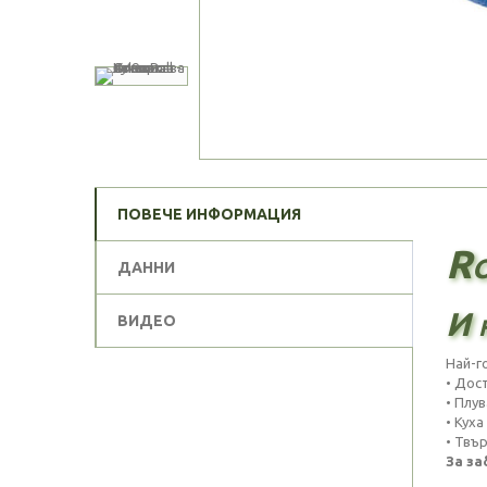
ПОВЕЧЕ ИНФОРМАЦИЯ
Ro
ДАННИ
И 
ВИДЕО
Най-го
• Дос
• Плу
• Куха
• Твър
За за