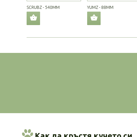
SCRUBZ - 540MM
YUMZ - 88MM
Как да кръстя кучето си