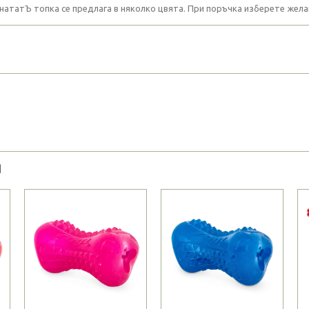
нататЪ топка се предлага в няколко цвята. При поръчка изберете жела
Я