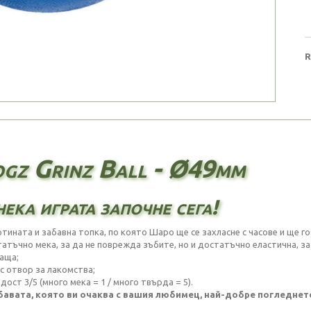
R
gz Grinz Ball - Ø49mm
нека играта започне сега!
тината и забавна топка, по която Шаро ще се захласне с часове и ще го
татъчно мека, за да не поврежда зъбите, но и достатъчно еластична, за
ваща;
 с отвор за лакомства;
дост 3/5 (много мека = 1 / много твърда = 5).
бавата, която ви очаква с вашия любимец, най-добре погледне