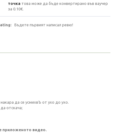
точка
това може да бъде конвертирано във ваучер
за
0.10€
.
ating:
Бъдете първият написал ревю!
 накара да се усмихвЪ от ухо до ухо.
 да отскача;
те приложеното видео.