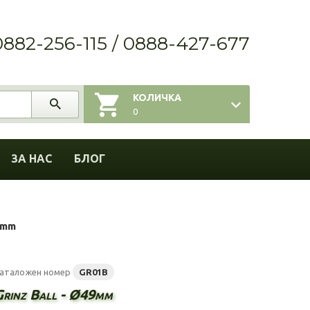
0882-256-115 / 0888-427-677
КОЛИЧКА
0
ЗА НАС
БЛОГ
9mm
аталожен номер
GR01B
Grinz Ball - Ø49mm