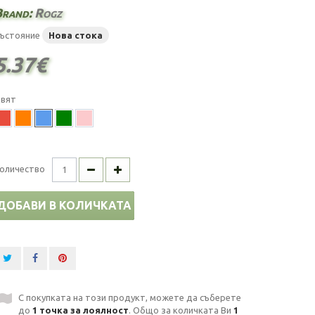
Brand:
Rogz
ъстояние
Нова стока
5.37€
вят
оличество
ДОБАВИ В КОЛИЧКАТА
С покупката на този продукт, можете да съберете
до
1
точка за лоялност
. Общо за количката Ви
1