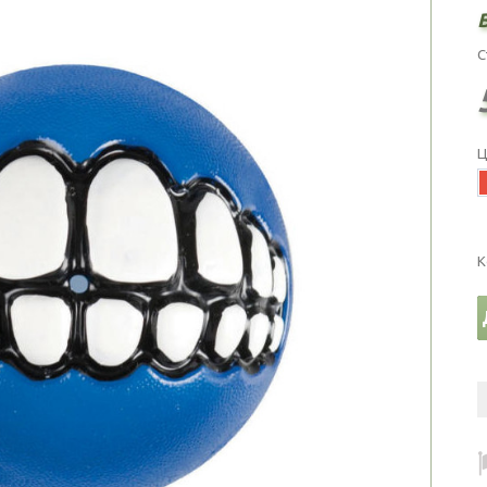
С
Ц
К