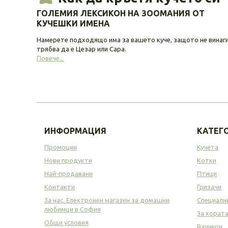
ГОЛЕМИЯ ЛЕКСИКОН НА ЗООМАНИЯ ОТ
КУЧЕШКИ ИМЕНА
Намерете подходящо има за вашето куче, защото не винаг
трябва да е Цезар или Сара.
Повече...
ИНФОРМАЦИЯ
КАТЕГ
Промоции
Кучета
Нови продукти
Котки
Най-продавани
Птици
Контакти
Гризачи
За нас. Електронен магазин за домашни
Специалн
любимци в София
За хорат
Общи условия
Ваучери