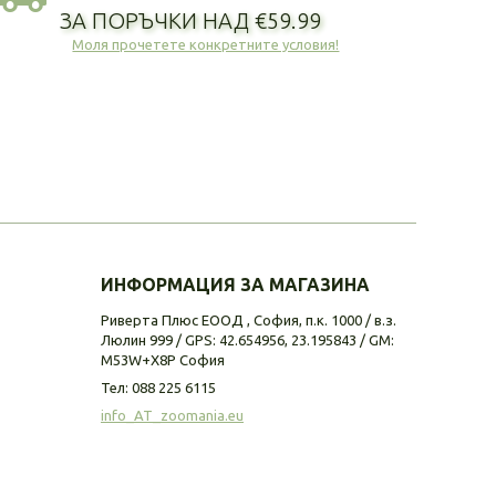
ЗА ПОРЪЧКИ НАД €59.99
Моля прочетете конкретните условия!
ИНФОРМАЦИЯ ЗА МАГАЗИНА
Риверта Плюс ЕООД , София, п.к. 1000 / в.з.
Люлин 999 / GPS: 42.654956, 23.195843 / GM:
M53W+X8P София
Тел:
088 225 6115
info_AT_zoomania.eu