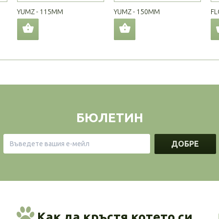
YUMZ - 115MM
YUMZ - 150MM
FL
БЮЛЕТИН
ДОБРЕ
Как да кръстя котето си