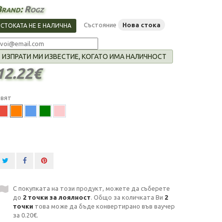
Brand:
Rogz
Състояние
Нова стока
СТОКАТА НЕ Е НАЛИЧНА
ИЗПРАТИ МИ ИЗВЕСТИЕ, КОГАТО ИМА НАЛИЧНОСТ
12.22€
вят
С покупката на този продукт, можете да съберете
до
2
точки за лоялност
. Общо за количката Ви
2
точки
това може да бъде конвертирано във ваучер
за
0.20€
.