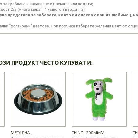
о за грабване и захапване от земята или водата;
дост 2/5 (много мека = 1 / много твърда = 5).
лна представа за забавата, която ви очаква с вашия любимец, 
ални "рогзирани" цветове. При поръчка изберете желания цвят от опци
ОЗИ ПРОДУКТ ЧЕСТО КУПУВАТ И:
МЕТАЛНА...
THINZ - 200MMM
TH