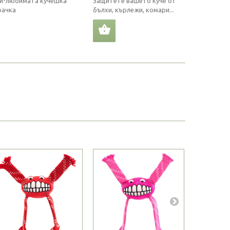
й-любимата кучешка
Защитете вашето куче от
рачка
бълхи, кърлежи, комари...