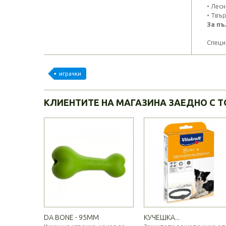
• Лесн
• Твър
За пъ
Специ
играчки
КЛИЕНТИТЕ НА МАГАЗИНА ЗАЕДНО С Т
DA BONE - 95MM
КУЧЕШКА...