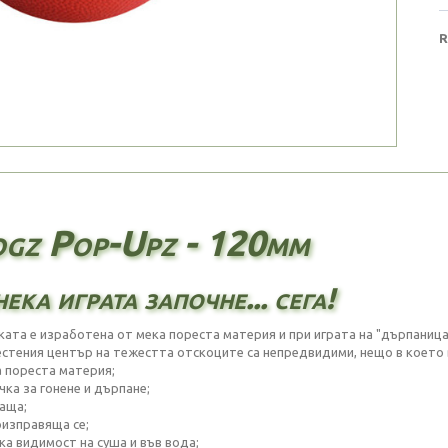
R
gz Pop-Upz - 120mm
ека играта започне... сега!
ката е изработена от мека пореста материя и при играта на "дърпаница
естения център на тежестта отскоците са непредвидими, нещо в което 
а пореста материя;
чка за гонене и дърпане;
ваща;
оизправяща се;
ка видимост на суша и във вода;