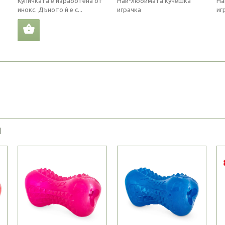
Купичката е изработена от
Най-любимата кучешка
На
инокс. Дъното ѝ е с...
играчка
иг
Я