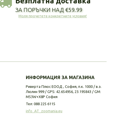
Безплатна доставка
ЗА ПОРЪЧКИ НАД €59.99
Моля прочетете конкретните условия!
ИНФОРМАЦИЯ ЗА МАГАЗИНА
Риверта Плюс ЕООД , София, п.к. 1000 / в.з.
Люлин 999 / GPS: 42.654956, 23.195843 / GM:
M53W+X8P София
Тел:
088 225 6115
info_AT_zoomania.eu