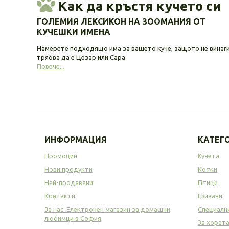
Как да кръстя кучето си
ГОЛЕМИЯ ЛЕКСИКОН НА ЗООМАНИЯ ОТ
КУЧЕШКИ ИМЕНА
Намерете подходящо има за вашето куче, защото не винаг
трябва да е Цезар или Сара.
Повече...
ИНФОРМАЦИЯ
КАТЕГ
Промоции
Кучета
Нови продукти
Котки
Най-продавани
Птици
Контакти
Гризачи
За нас. Електронен магазин за домашни
Специалн
любимци в София
За хорат