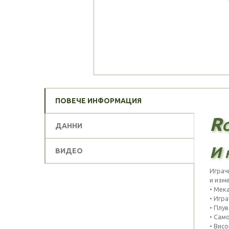
ПОВЕЧЕ ИНФОРМАЦИЯ
Ro
ДАННИ
И н
ВИДЕО
Играч
и изм
• Мек
• Игра
• Плу
• Сам
• Висо