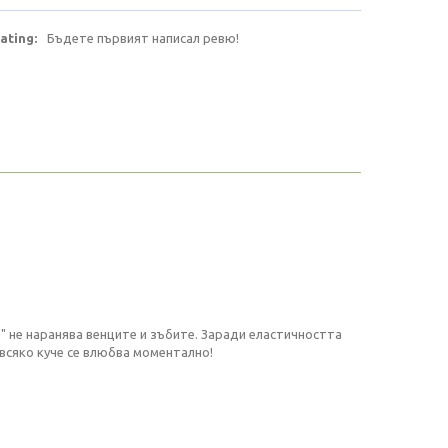
ating:
Бъдете първият написал ревю!
" не наранява венците и зъбите. Заради еластичността
всяко куче се влюбва моментално!