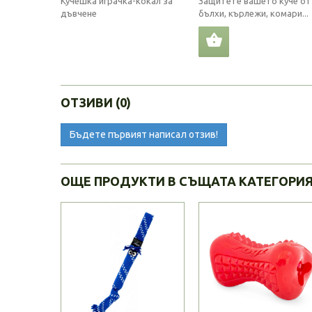
Кучешка играчка-кокал за
Защитете вашето куче от
дъвчене
бълхи, кърлежи, комари...
ОТЗИВИ (0)
Бъдете първият написал отзив!
ОЩЕ ПРОДУКТИ В СЪЩАТА КАТЕГОРИ