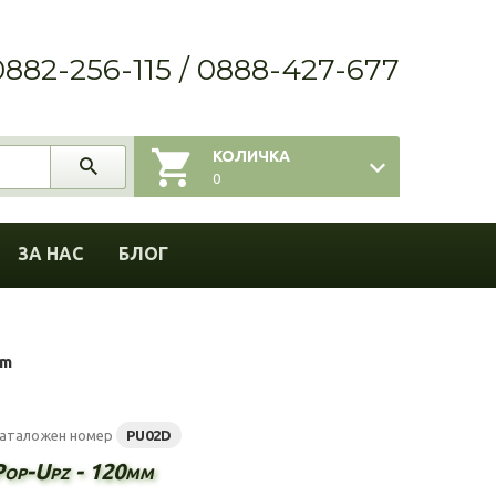
0882-256-115 / 0888-427-677
КОЛИЧКА
0
ЗА НАС
БЛОГ
mm
аталожен номер
PU02D
Pop-Upz - 120mm