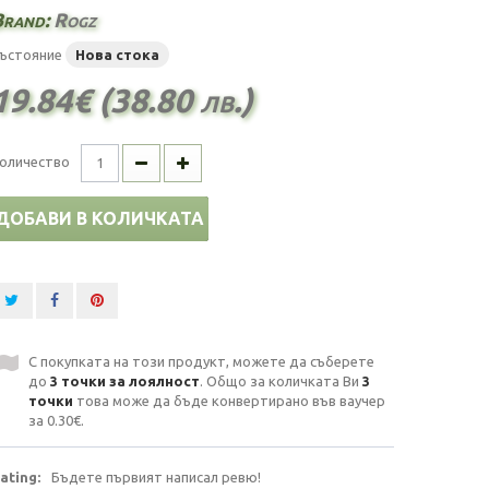
Brand:
Rogz
ъстояние
Нова стока
19.84€ (38.80 лв.)
оличество
ДОБАВИ В КОЛИЧКАТА
С покупката на този продукт, можете да съберете
до
3
точки за лоялност
. Общо за количката Ви
3
точки
това може да бъде конвертирано във ваучер
за
0.30€
.
ating:
Бъдете първият написал ревю!