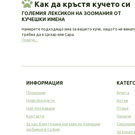
Как да кръстя кучето си
ГОЛЕМИЯ ЛЕКСИКОН НА ЗООМАНИЯ ОТ
КУЧЕШКИ ИМЕНА
Намерете подходящо има за вашето куче, защото не винаг
трябва да е Цезар или Сара.
Повече...
ИНФОРМАЦИЯ
КАТЕГ
Промоции
Кучета
Нови продукти
Котки
Най-продавани
Птици
Контакти
Гризачи
За нас. Електронен магазин за домашни
Специалн
любимци в София
За хорат