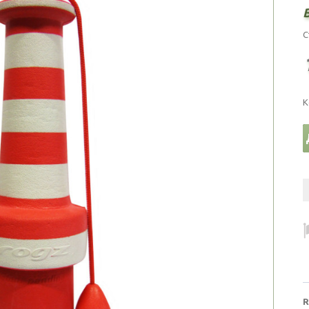
С
К
R