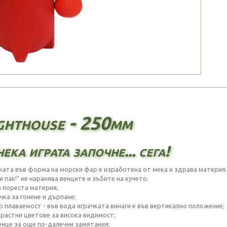
ghthouse - 250mm
ека играта започне... сега!
ката във форма на морски фар е изработена от мека и здрава материя. 
 пак!" не наранява венците и зъбите на кучето.
а пореста материя;
чка за гонене и дърпане;
ер плаваемост - във вода играчката винаги е във вертикално положение;
трастни цветове за висока видимост;
енце за още по-далечни замятания;