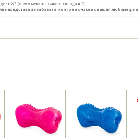
дост 2/5 (много мека = 1 / много твърда = 5).
лна представа за забавата, която ви очаква с вашия любимец, 
Я