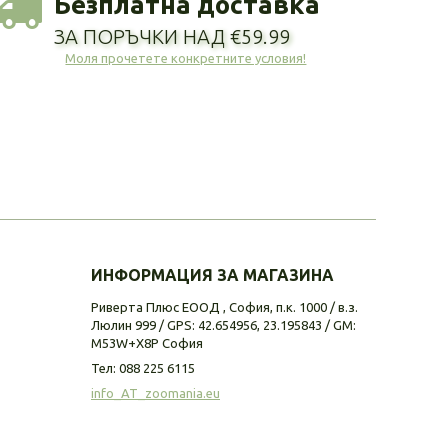
Безплатна доставка
ЗА ПОРЪЧКИ НАД €59.99
Моля прочетете конкретните условия!
ИНФОРМАЦИЯ ЗА МАГАЗИНА
Риверта Плюс ЕООД , София, п.к. 1000 / в.з.
Люлин 999 / GPS: 42.654956, 23.195843 / GM:
M53W+X8P София
Тел:
088 225 6115
info_AT_zoomania.eu