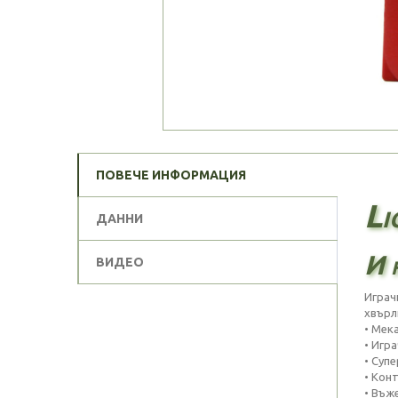
ПОВЕЧЕ ИНФОРМАЦИЯ
Li
ДАННИ
И н
ВИДЕО
Играч
хвърли
• Мек
• Игра
• Суп
• Кон
• Въж