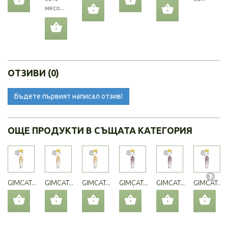
месо...
ОТЗИВИ (0)
Бъдете първият написал отзив!
ОЩЕ ПРОДУКТИ В СЪЩАТА КАТЕГОРИЯ
GIMCAT...
GIMCAT...
GIMCAT...
GIMCAT...
GIMCAT...
GIMCAT...