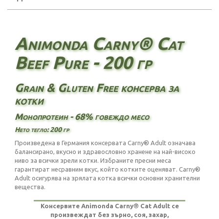
Animonda Carny® Cat
Beef Pure - 200 гр
Grain & Gluten Free консерва за
котки
Монопротеин - 68% говеждо месо
Нето тегло: 200 гр
Произведена в Германия консервата Carny® Adult означава
балансирано, вкусно и здравословно хранене на най-високо
ниво за всички зрели котки. Избраните пресни меса
гарантират несравним вкус, който котките оценяват. Carny®
Adult осигурява на зрялата котка всички основни хранителни
вещества.
Консервите Animonda Carny® Cat Adult се
произвеждат без зърно, соя, захар,