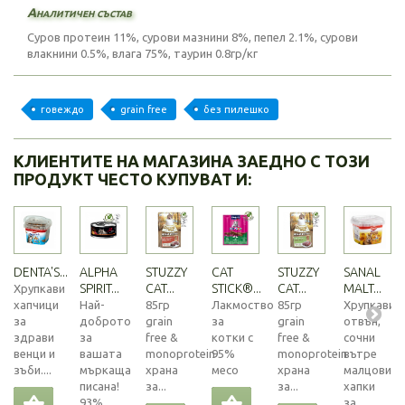
Аналитичен състав
Суров протеин 11%, сурови мазнини 8%, пепел 2.1%, сурови
влакнини 0.5%, влага 75%, таурин 0.8гр/кг
говеждо
grain free
без пилешко
КЛИЕНТИТЕ НА МАГАЗИНА ЗАЕДНО С ТОЗИ
ПРОДУКТ ЧЕСТО КУПУВАТ И:
DENTA'S...
ALPHA
STUZZY
CAT
STUZZY
SANAL
SPIRIT...
CAT...
STICK®...
CAT...
MALT...
Хрупкави
хапчици
Най-
85гр
Лакмоство
85гр
Хрупкави
за
доброто
grain
за
grain
отвън,
здрави
за
free &
котки с
free &
сочни
венци и
вашата
monoprotein
95%
monoprotein
вътре
зъби....
мъркаща
храна
месо
храна
малцови
писана!
за...
за...
хапки
93%
за...