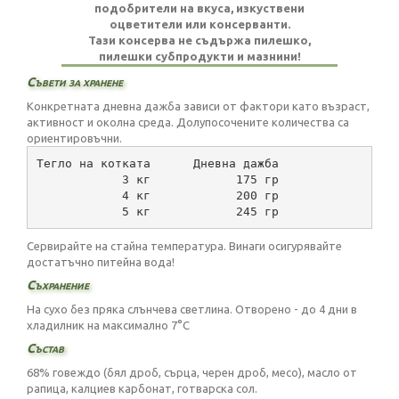
подобрители на вкуса, изкуствени
оцветители или консерванти.
Тази консерва не съдържа пилешко,
пилешки субпродукти и мазнини!
Съвети за хранене
Конкретната дневна дажба зависи от фактори като възраст,
активност и околна среда. Долупосочените количества са
ориентировъчни.
Тегло на котката      Дневна дажба
            3 кг            175 гр
            4 кг            200 гр
            5 кг            245 гр
Сервирайте на стайна температура. Винаги осигурявайте
достатъчно питейна вода!
Съхранение
На сухо без пряка слънчева светлина. Отворено - до 4 дни в
хладилник на максимално 7°C
Състав
68% говеждо (бял дроб, сърца, черен дроб, месо), масло от
рапица, калциев карбонат, готварска сол.