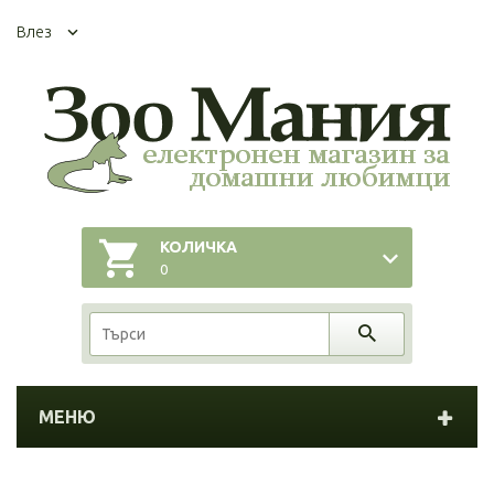
Влез
КОЛИЧКА
0
МЕНЮ