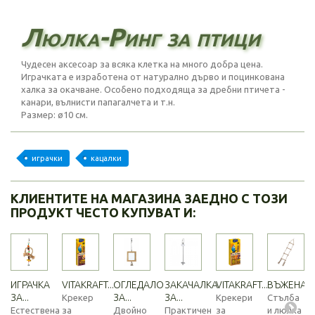
Люлка-Ринг за птици
Чудесен аксесоар за всяка клетка на много добра цена.
Играчката е изработена от натурално дърво и поцинкована
халка за окачване. Особено подходяща за дребни птичета -
канари, вълнисти папагалчета и т.н.
Размер: ø10 см.
играчки
кацалки
КЛИЕНТИТЕ НА МАГАЗИНА ЗАЕДНО С ТОЗИ
ПРОДУКТ ЧЕСТО КУПУВАТ И:
ИГРАЧКА
VITAKRAFT...
ОГЛЕДАЛО
ЗАКАЧАЛКА
VITAKRAFT...
ВЪЖЕНА...
ЗА...
ЗА...
ЗА...
Крекер
Крекери
Стълба
Естествена
за
Двойно
Практичен
за
и люлка