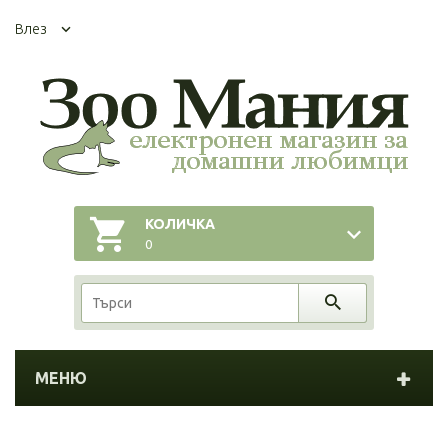
Влез
КОЛИЧКА
0
МЕНЮ