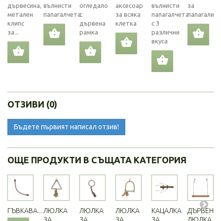
дървесина,
вълнисти
огледало
аксесоар
вълнисти
за
метален
папагалчета
с
за всяка
папагалчета
папагали
клипс
дървена
клетка
с 3
за...
рамка
различни
вкуса
ОТЗИВИ (0)
Бъдете първият написал отзив!
ОЩЕ ПРОДУКТИ В СЪЩАТА КАТЕГОРИЯ
ГЪВКАВА...
ЛЮЛКА
ЛЮЛКА
ЛЮЛКА
КАЦАЛКА
ДЪРВЕНА
ЗА...
ЗА...
ЗА...
ЗА...
ЛЮЛКА