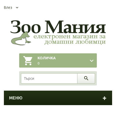
Влез
КОЛИЧКА
0
МЕНЮ