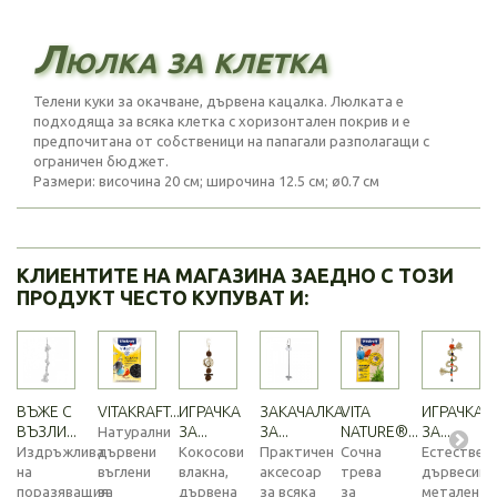
Люлка за клетка
Телени куки за окачване, дървена кацалка. Люлката е
подходяща за всяка клетка с хоризонтален покрив и е
предпочитана от собственици на папагали разполагащи с
ограничен бюджет.
Размери: височина 20 см; широчина 12.5 см; ø0.7 см
КЛИЕНТИТЕ НА МАГАЗИНА ЗАЕДНО С ТОЗИ
ПРОДУКТ ЧЕСТО КУПУВАТ И:
ВЪЖЕ С
VITAKRAFT...
ИГРАЧКА
ЗАКАЧАЛКА
VITA
ИГРАЧКА
ВЪЗЛИ...
ЗА...
ЗА...
NATURE®...
ЗА...
Натурални
Издръжлива
дървени
Кокосови
Практичен
Сочна
Естествен
на
въглени
влакна,
аксесоар
трева
дървесина
поразяващия
за
дървена
за всяка
за
метален