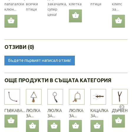
папагалски
всички
закачалка,
клетка
птици
клипс
клюн...
птици
супер
за...
цена!
ОТЗИВИ (0)
Бъдете първият написал отзив!
ОЩЕ ПРОДУКТИ В СЪЩАТА КАТЕГОРИЯ
ГЪВКАВА...
ЛЮЛКА
ЛЮЛКА
ЛЮЛКА
КАЦАЛКА
ДЪРВЕНА..
ЗА...
ЗА...
ЗА...
ЗА...