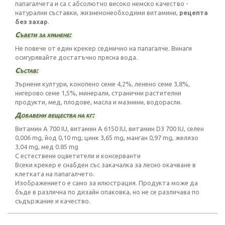
папагалчета и са с абсолютно високо немско качество -
натурални съставки, жизненонеобходими витамини,
рецепта
без захар
.
Съвети за хранене:
Не повече от един крекер седмично на папагалче. Винаги
осигурявайте достатъчно прясна вода.
Състав:
Зърнени култури, конопено семе 4,2%, ленено семе 3,8%,
нигерово семе 1,5%, минерали, странични растителни
продукти, мед, плодове, масла и мазнини, водорасли.
Добавени вещества на кг:
Витамин A 700 IU, витамин A 6150 IU, витамин D3 700 IU, селен
0,006 mg, йод 0,10 mg, цинк 3,65 mg, манган 0,97 mg, желязо
3,04 mg, мед 0.85 mg
С естествени оцветители и консерванти
Всеки крекер е снабден със закачалка за лесно окачване в
клетката на папагалчето.
Изображението е само за илюстрация. Продукта може да
бъде в различна по дизайн опаковка, но не се различава по
съдържание и качество.