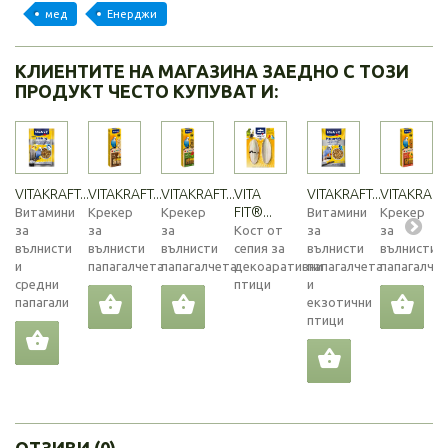
мед
Енерджи
КЛИЕНТИТЕ НА МАГАЗИНА ЗАЕДНО С ТОЗИ
ПРОДУКТ ЧЕСТО КУПУВАТ И:
VITAKRAFT...
VITAKRAFT...
VITAKRAFT...
VITA
VITAKRAFT...
VITAKRAFT..
FIT®...
Витамини
Крекер
Крекер
Витамини
Крекер
за
за
за
Кост от
за
за
вълнисти
вълнисти
вълнисти
сепия за
вълнисти
вълнисти
и
папагалчета
папагалчета
декоаративни
папагалчета
папагалче
средни
птици
и
папагали
екзотични
птици