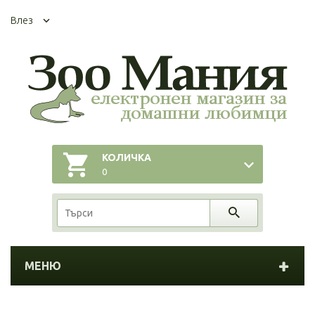
Влез
КОЛИЧКА
0
МЕНЮ