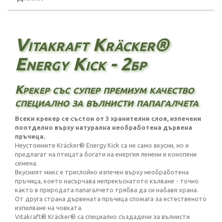
Vitakraft Kräcker®
Energy Kick - 2бр
Крекер със супер премиум качество
специално за вълнисти папагалчета
Всеки крекер се състои от 3 хранителни слоя, изпечени
поотделно върху натурална необработена дървена
пръчица.
Неустоимите Kräcker® Energy Kick са не само вкусни, но и
предлагат на птицата богати на енергия ленени и конопени
семена.
Вкусният микс е трислойно изпечен върху необработена
пръчица, което насърчава непрекъснатото кълване - точно
както в природата папагалчето трябва да си набавя храна.
От друга страна дървената пръчица спомага за естественото
изпилване на човката.
Vitakraft® Kräcker® са специално създадени за вълнисти