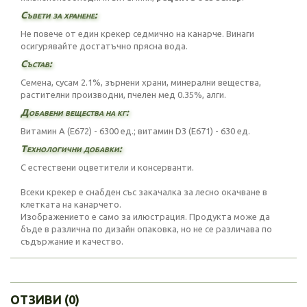
Съвети за хранене:
Не повече от един крекер седмично на канарче. Винаги
осигурявайте достатъчно прясна вода.
Състав:
Семена, сусам 2.1%, зърнени храни, минерални вещества,
растителни производни, пчелен мед 0.35%, алги.
Добавени вещества на кг:
Витамин А (Е672) - 6300 ед.; витамин D3 (E671) - 630 ед.
Технологични добавки:
С естествени оцветители и консерванти.
Всеки крекер е снабден със закачалка за лесно окачване в
клетката на канарчето.
Изображението е само за илюстрация. Продукта може да
бъде в различна по дизайн опаковка, но не се различава по
съдържание и качество.
ОТЗИВИ (0)