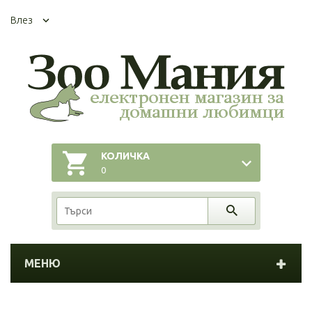
Влез
КОЛИЧКА
0
МЕНЮ