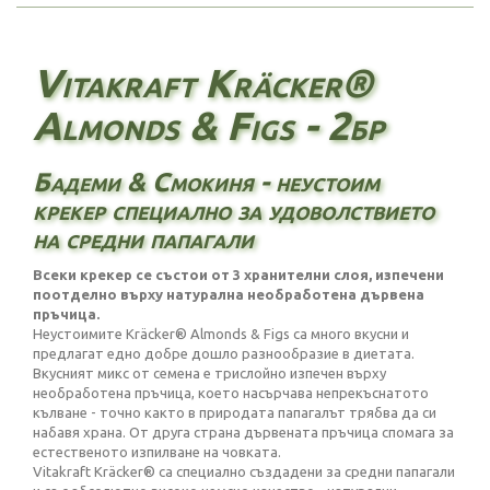
Vitakraft Kräcker®
Almonds & Figs - 2бр
Бадеми & Смокиня - неустоим
крекер специално за удоволствието
на средни папагали
Всеки крекер се състои от 3 хранителни слоя, изпечени
поотделно върху натурална необработена дървена
пръчица.
Неустоимите Kräcker® Almonds & Figs са много вкусни и
предлагат едно добре дошло разнообразие в диетата.
Вкусният микс от семена е трислойно изпечен върху
необработена пръчица, което насърчава непрекъснатото
кълване - точно както в природата папагалът трябва да си
набавя храна. От друга страна дървената пръчица спомага за
естественото изпилване на човката.
Vitakraft Kräcker® са специално създадени за средни папагали