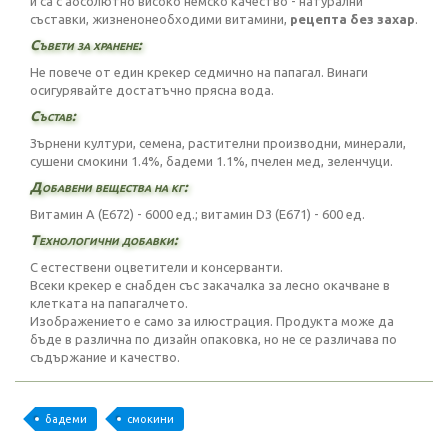
и са с абсолютно високо немско качество - натурални
съставки, жизненонеобходими витамини,
рецепта без захар
.
Съвети за хранене:
Не повече от един крекер седмично на папагал. Винаги
осигурявайте достатъчно прясна вода.
Състав:
Зърнени култури, семена, растителни производни, минерали,
сушени смокини 1.4%, бадеми 1.1%, пчелен мед, зеленчуци.
Добавени вещества на кг:
Витамин А (Е672) - 6000 ед.; витамин D3 (E671) - 600 ед.
Технологични добавки:
С естествени оцветители и консерванти.
Всеки крекер е снабден със закачалка за лесно окачване в
клетката на папагалчето.
Изображението е само за илюстрация. Продукта може да
бъде в различна по дизайн опаковка, но не се различава по
съдържание и качество.
бадеми
смокини