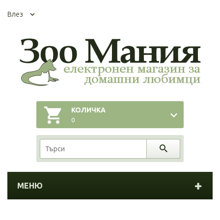
Влез
КОЛИЧКА
0
МЕНЮ