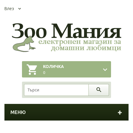
Влез
КОЛИЧКА
0
МЕНЮ