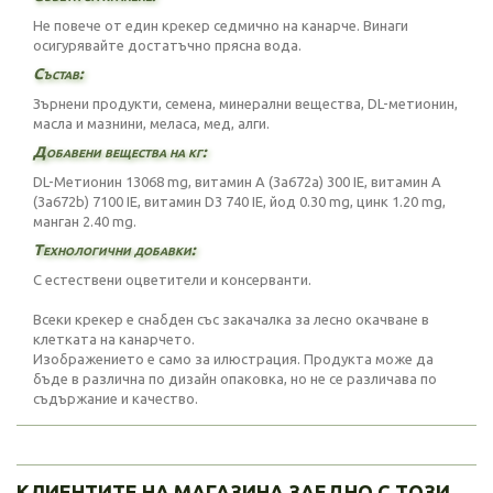
Не повече от един крекер седмично на канарче. Винаги
осигурявайте достатъчно прясна вода.
Състав:
Зърнени продукти, семена, минерални вещества, DL-метионин,
масла и мазнини, меласа, мед, алги.
Добавени вещества на кг:
DL-Метионин 13068 mg, витамин А (3a672a) 300 IE, витамин А
(3a672b) 7100 IE, витамин D3 740 IE, йод 0.30 mg, цинк 1.20 mg,
манган 2.40 mg.
Технологични добавки:
С естествени оцветители и консерванти.
Всеки крекер е снабден със закачалка за лесно окачване в
клетката на канарчето.
Изображението е само за илюстрация. Продукта може да
бъде в различна по дизайн опаковка, но не се различава по
съдържание и качество.
КЛИЕНТИТЕ НА МАГАЗИНА ЗАЕДНО С ТОЗИ