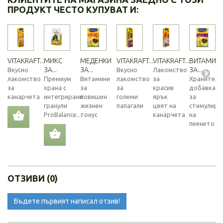
ПРОДУКТ ЧЕСТО КУПУВАТ И:
VITAKRAFT...
МИКС
МЕДЕНКИ
VITAKRAFT...
VITAKRAFT...
ВИТАМИН
ЗА...
ЗА...
ЗА...
Вкусно
Вкусно
Лакомство
лакомство
Премиум
Витамини
лакомство
за
Хранителн
за
храна с
за
за
красив
добавка
канарчета
интегрирани
повишен
големи
ярък
за
гранули
жизнен
папагали
цвят на
стимулира
ProBalance...
тонус
канарчета
на
пеенето
ОТЗИВИ (0)
Бъдете първият написал отзив!