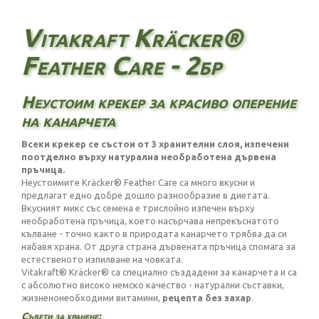
Vitakraft Kräcker®
Feather Care - 2бр
Неустоим крекер за красиво оперение
на канарчета
Всеки крекер се състои от 3 хранителни слоя, изпечени
поотделно върху натурална необработена дървена
пръчица.
Неустоимите Kräcker® Feather Care са много вкусни и
предлагат едно добре дошло разнообразие в диетата.
Вкусният микс със семена е трислойно изпечен върху
необработена пръчица, което насърчава непрекъснатото
кълване - точно както в природата канарчето трябва да си
набавя храна. От друга страна дървената пръчица спомага за
естественото изпилване на човката.
Vitakraft® Kräcker® са специално създадени за канарчета и са
с абсолютно високо немско качество - натурални съставки,
жизненонеобходими витамини,
рецепта без захар
.
Съвети за хранене: