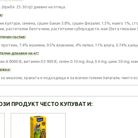
л. (прибл. 25-30 гр) дневно на птица.
в:
ни култури, семена, сушен банан 3.8%, сушен физалис 1.5%, манго 1%, с
ни, растителни белтъчини, растителни субпродукти, мая (бета глюкани 
тичен състав:
 протеин, 7.4% мазнини, 9.5% влакнини, 4% пепел, 11% влага, 0.74% кал
телни добавки на кг:
н A 8000 IE, витамин D3 900 IE, селен 0.10 mg, йод 0.4 mg, цинк 50 mg, ма
ежка:
 за амазони, храната е подходяща и за всички големи папагали, чиито е
ОЗИ ПРОДУКТ ЧЕСТО КУПУВАТ И: