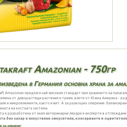
takraft Amazonian - 750гр
изведена в Германия основна храна за ама
raft Amazonian предлага най-високия стандарт при храненето на папагали
 семена от диворастящи растения и треви, взети от Южна Америка - род
али и микроелементи, както и вит. А за разкошно оперение. Баланси
ината на костната система.
та е разработена от екип ветеринарни лекари и експерти в отглеждане
та без захар и изкуствени овкусители, консерванти и оцветители
 за хранене: