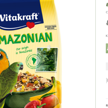
С
К
R