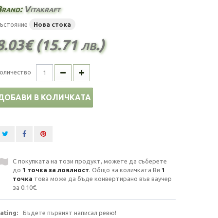
Brand:
Vitakraft
ъстояние
Нова стока
8.03€ (15.71 лв.)
оличество
ДОБАВИ В КОЛИЧКАТА
С покупката на този продукт, можете да съберете
до
1
точка за лоялност
. Общо за количката Ви
1
точка
това може да бъде конвертирано във ваучер
за
0.10€
.
ating:
Бъдете първият написал ревю!