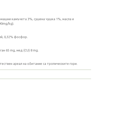
томашни камъчета 3%, сушена чушка 1%, масла и
90mg/kg).
ций, 0,32% фосфор.
нган 65 mg, мед (CU) 8 mg.
стествен ареал на обитание са тропическите гори.