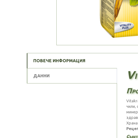
ПОВЕЧЕ ИНФОРМАЦИЯ
Vi
ДАННИ
Про
Vitak
чили,
минер
здрав
Храна
Рецеп
Съвети