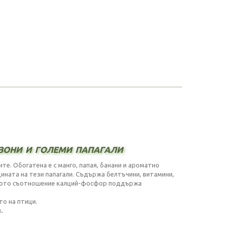
зони и големи папагали
те. Обогатена е с манго, папая, банани и ароматно
ината на тези папагали. Съдържа белтъчини, витамини,
раното съотношение калций-фосфор поддържа
то на птици.
.