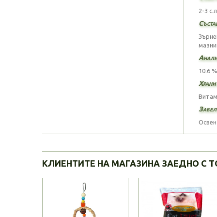
2-3 с.
Съста
Зърне
мазни
Анали
10.6 %
Храни
Витами
Забел
Освен
КЛИЕНТИТЕ НА МАГАЗИНА ЗАЕДНО С Т