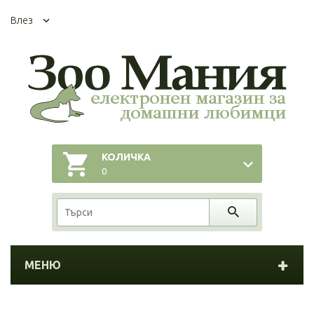
Влез
КОЛИЧКА
0
МЕНЮ