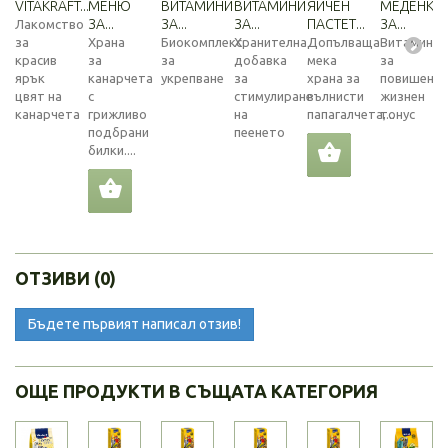
VITAKRAFT...
МЕНЮ
ВИТАМИНИ
ВИТАМИНИ
ЯЙЧЕН
МЕДЕНКИ
ЗА...
ЗА...
ЗА...
ПАСТЕТ...
ЗА...
Лакомство
за
Храна
Биокомплекс
Хранителна
Допълваща
Витамини
красив
за
за
добавка
мека
за
ярък
канарчета
укрепване
за
храна за
повишен
цвят на
с
стимулиране
вълнисти
жизнен
канарчета
грижливо
на
папагалчета,...
тонус
подбрани
пеенето
билки....
ОТЗИВИ (0)
Бъдете първият написал отзив!
ОЩЕ ПРОДУКТИ В СЪЩАТА КАТЕГОРИЯ