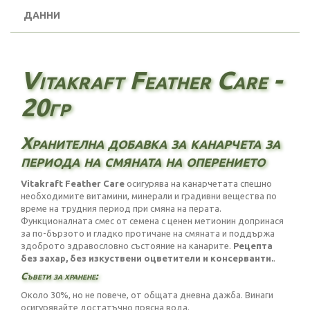
ДАННИ
Vitakraft Feather Care -
20гр
Хранителна добавка за канарчета за
периода на смяната на оперението
Vitakraft Feather Care
осигурява на канарчетата спешно
необходимите витамини, минерали и градивни вещества по
време на трудния период при смяна на перата.
Функционалната смес от семена с ценен метионин допринася
за по-бързото и гладко протичане на смяната и поддържа
здоброто здравословно състояние на канарите.
Рецепта
без захар, без изкуствени оцветители и консерванти.
.
Съвети за хранене:
Около 30%, но не повече, от общата дневна дажба. Винаги
осигурявайте достатъчно прясна вода.