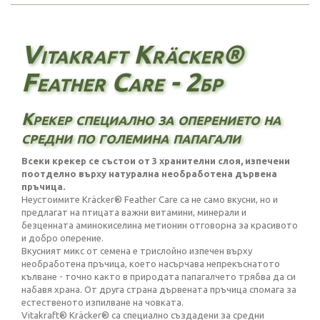
Vitakraft Kräcker®
Feather Care - 2бр
Крекер специално за оперението на
средни по големина папагали
Всеки крекер се състои от 3 хранителни слоя, изпечени
поотделно върху натурална необработена дървена
пръчица.
Неустоимите Kräcker® Feather Care са не само вкусни, но и
предлагат на птицата важни витамини, минерали и
безценната аминокиселина метионин отговорна за красивото
и добро оперение.
Вкусният микс от семена е трислойно изпечен върху
необработена пръчица, което насърчава непрекъснатото
кълване - точно както в природата папагалчето трябва да си
набавя храна. От друга страна дървената пръчица спомага за
естественото изпилване на човката.
Vitakraft® Kräcker® са специално създадени за средни