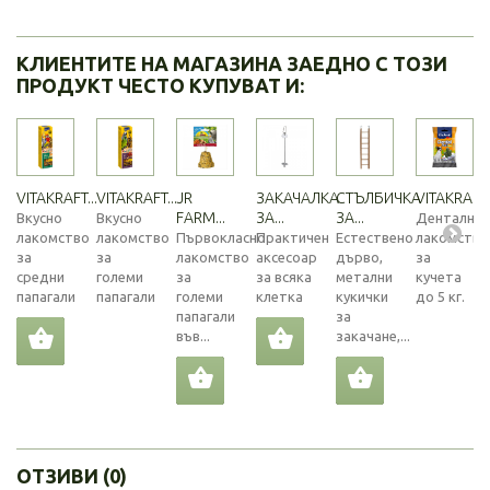
КЛИЕНТИТЕ НА МАГАЗИНА ЗАЕДНО С ТОЗИ
ПРОДУКТ ЧЕСТО КУПУВАТ И:
VITAKRAFT...
VITAKRAFT...
JR
ЗАКАЧАЛКА
СТЪЛБИЧКА
VITAKRAFT..
FARM...
ЗА...
ЗА...
Вкусно
Вкусно
Дентално
лакомство
лакомство
Първокласно
Практичен
Естествено
лакомство
за
за
лакомство
аксесоар
дърво,
за
средни
големи
за
за всяка
метални
кучета
папагали
папагали
големи
клетка
кукички
до 5 кг.
папагали
за
във...
закачане,...
ОТЗИВИ (0)