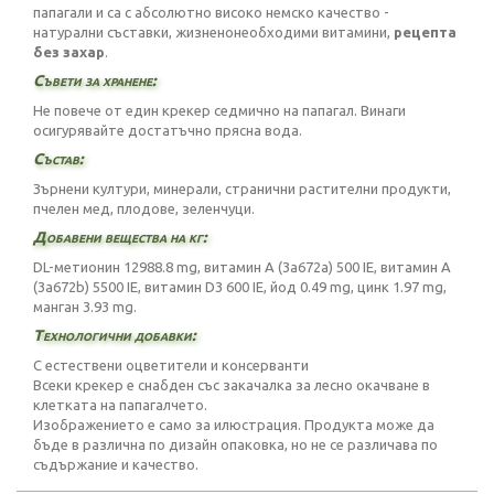
папагали и са с абсолютно високо немско качество -
натурални съставки, жизненонеобходими витамини,
рецепта
без захар
.
Съвети за хранене:
Не повече от един крекер седмично на папагал. Винаги
осигурявайте достатъчно прясна вода.
Състав:
Зърнени култури, минерали, странични растителни продукти,
пчелен мед, плодове, зеленчуци.
Добавени вещества на кг:
DL-метионин 12988.8 mg, витамин А (3a672a) 500 IE, витамин А
(3a672b) 5500 IE, витамин D3 600 IE, йод 0.49 mg, цинк 1.97 mg,
манган 3.93 mg.
Технологични добавки:
С естествени оцветители и консерванти
Всеки крекер е снабден със закачалка за лесно окачване в
клетката на папагалчето.
Изображението е само за илюстрация. Продукта може да
бъде в различна по дизайн опаковка, но не се различава по
съдържание и качество.