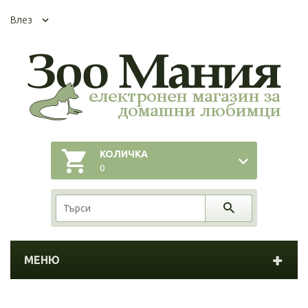
Влез
КОЛИЧКА
0
МЕНЮ