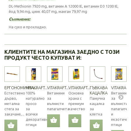
DL-Methionin 7920 mg, витамин А 12000 IE, витамин D3 1200 IE,
йод 9,94 mg, цинк 40,07 mg, манган 79,97 mg
Съхранение:
На сухо и прохладно.
КЛИЕНТИТЕ НА МАГАЗИНА ЗАЕДНО С ТОЗИ
ПРОДУКТ ЧЕСТО КУПУВАТ И:
ЕРГОНОМИЧНА...
VITAKRAFT...
VITAKRAFT...
VITAKRAFT...
ГЪВКАВА
VITAKRAFT..
КАЦАЛКА
Естествено
100%
Витамини
Основна
Витамини
дърво,
натурално
за
храна с
Памучна
за
метална
просо
вълнисти
премиум
кацалка
вълнисти
стега за
за
папагалчета
качество
за
папагалче
закачане,...
всички
клетка
и
декоративни
екзотични
птици
птици