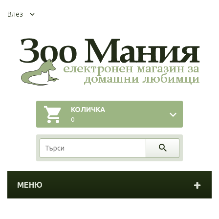
Влез
КОЛИЧКА
0
МЕНЮ