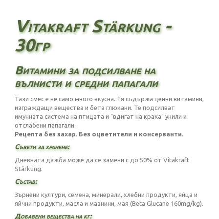
Vitakraft Stärkung -
30гр
Витамини за подсилване на
вълнисти и средни папагали
Тази смес е не само много вкусна. Тя съдържа ценни витамини,
изграждащи вещества и бета глюкани. Те подсилват
имунната система на птицата и "вдигат на крака" унили и
отслабени папагали.
Рецепта без захар. Без оцветители и консерванти.
Съвети за хранене:
Дневната дажба може да се замени с до 50% от Vitakraft
Stärkung.
Състав:
Зърнени култури, семена, минерали, хлебни продукти, яйца и
яйчни продукти, масла и мазнини, мая (Beta Glucane 160mg/kg).
Добавени вещества на кг: