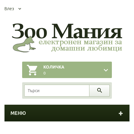
Влез
КОЛИЧКА
0
МЕНЮ