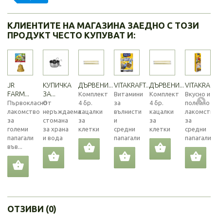
КЛИЕНТИТЕ НА МАГАЗИНА ЗАЕДНО С ТОЗИ
ПРОДУКТ ЧЕСТО КУПУВАТ И:
JR
КУПИЧКА
ДЪРВЕНИ...
VITAKRAFT...
ДЪРВЕНИ...
VITAKRAFT..
FARM...
ЗА...
Комплект
Витамини
Комплект
Вкусно и
Първокласно
От
4 бр.
за
4 бр.
полезно
лакомство
неръждаема
кацалки
вълнисти
кацалки
лакомство
за
стомана
за
и
за
за
големи
за храна
клетки
средни
клетки
средни
папагали
и вода
папагали
папагали
във...
ОТЗИВИ (0)