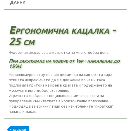
ДАННИ
Ергономична кацалка -
25 см
Чудесен аксесоар за всяка клетка на много добра цена.
При закупуване на повече от 1бр - намаление до
15%!
Неравномерно стругования диаметър на кацалката кара
птицата непрекъснато да е в движение по нея и така
подпомага притока на кръв в краката и подържането на
мускулите им в добро състояние.
Играчката снабдена с поцинкована метална стега за
прикрепване към клетката в хоризонтално положение.
Подходяща за всички птици без най-големите "пиратски"
папагали макао.
кацалки