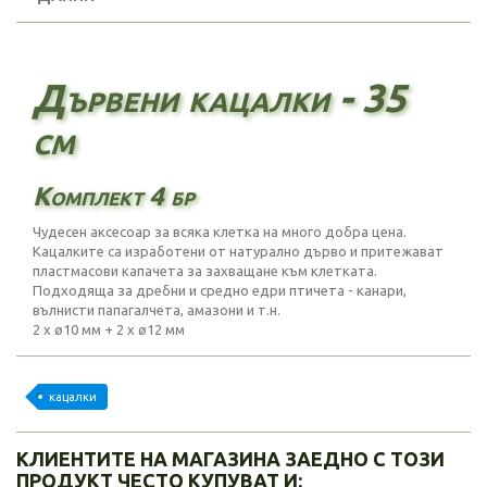
Дървени кацалки - 35
см
Комплект 4 бр
Чудесен аксесоар за всяка клетка на много добра цена.
Кацалките са изработени от натурално дърво и притежават
пластмасови капачета за захващане към клетката.
Подходяща за дребни и средно едри птичета - канари,
вълнисти папагалчета, амазони и т.н.
2 х ø10 мм + 2 х ø12 мм
кацалки
КЛИЕНТИТЕ НА МАГАЗИНА ЗАЕДНО С ТОЗИ
ПРОДУКТ ЧЕСТО КУПУВАТ И: