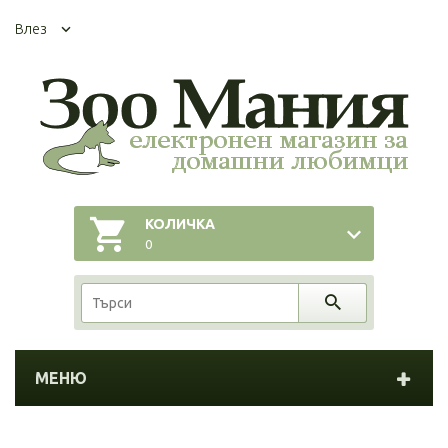
Влез
КОЛИЧКА
0
МЕНЮ