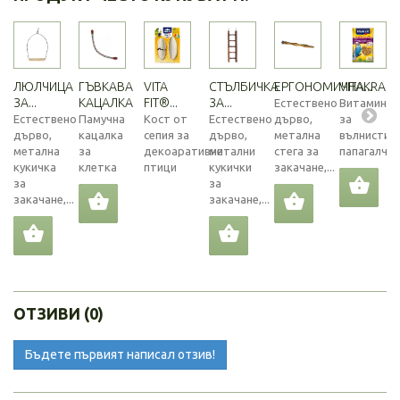
ЛЮЛЧИЦА
ГЪВКАВА
VITA
СТЪЛБИЧКА
ЕРГОНОМИЧНА...
VITAKRAFT..
ЗА...
КАЦАЛКА
FIT®...
ЗА...
Естествено
Витамини
Естествено
Памучна
Кост от
Естествено
дърво,
за
дърво,
кацалка
сепия за
дърво,
метална
вълнисти
метална
за
декоаративни
метални
стега за
папагалче
кукичка
клетка
птици
кукички
закачане,...
за
за
закачане,...
закачане,...
ОТЗИВИ (0)
Бъдете първият написал отзив!