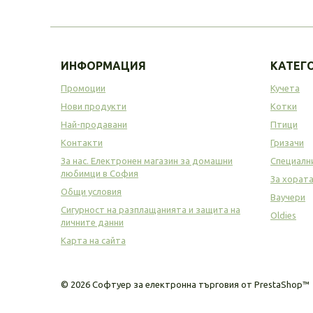
ИНФОРМАЦИЯ
КАТЕГ
Промоции
Кучета
Нови продукти
Котки
Най-продавани
Птици
Контакти
Гризачи
За нас. Електронен магазин за домашни
Специалн
любимци в София
За хорат
Общи условия
Ваучери
Сигурност на разплащанията и защита на
Oldies
личните данни
Карта на сайта
©
2026
Софтуер за електронна търговия от PrestaShop™