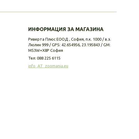
ИНФОРМАЦИЯ ЗА МАГАЗИНА
Риверта Плюс ЕООД , София, п.к. 1000 / в.з.
Люлин 999 / GPS: 42.654956, 23.195843 / GM:
M53W+X8P София
Тел:
088 225 6115
info_AT_zoomania.eu