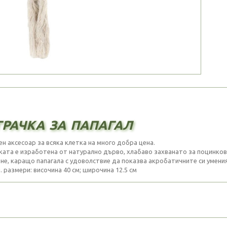
рачка за папагал
ен аксесоар за всяка клетка на много добра цена.
ката е изработена от натурално дърво, хлабаво захванато за поцинков
не, каращо папагала с удоволствие да показва акробатичните си умения
 размери: височина 40 см; широчина 12.5 см