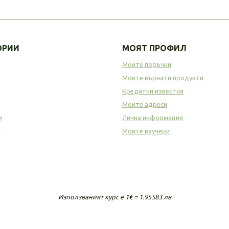
ОРИИ
МОЯТ ПРОФИЛ
Моите поръчки
Моите върнати продукти
Кредитни известия
Моите адреси
и
Лична информация
а
Моите ваучери
Използваният курс е 1€ = 1.95583 лв