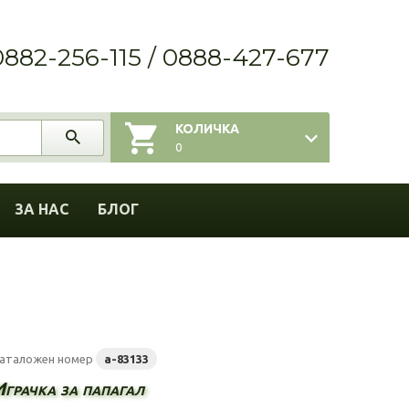
0882-256-115 / 0888-427-677
КОЛИЧКА
0
ЗА НАС
БЛОГ
аталожен номер
a-83133
Играчка за папагал