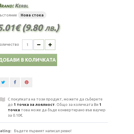
Brand:
Kerbl
ъстояние
Нова стока
5.01€ (9.80 лв.)
оличество
ДОБАВИ В КОЛИЧКАТА
С покупката на този продукт, можете да съберете
до
1
точка за лоялност
. Общо за количката Ви
1
точка
това може да бъде конвертирано във ваучер
за
0.10€
.
ating:
Бъдете първият написал ревю!