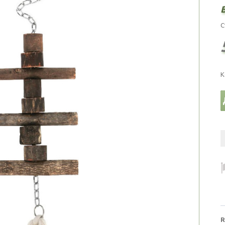
С
К
R