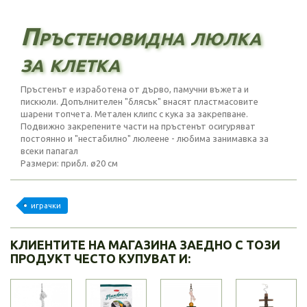
Пръстеновидна люлка
за клетка
Пръстенът е изработена от дърво, памучни въжета и
пискюли. Допълнителен "блясък" внасят пластмасовите
шарени топчета. Метален клипс с кука за закрепване.
Подвижно закрепените части на пръстенът осигуряват
постоянно и "нестабилно" люлеене - любима занимавка за
всеки папагал
Размери: прибл. ø20 см
играчки
КЛИЕНТИТЕ НА МАГАЗИНА ЗАЕДНО С ТОЗИ
ПРОДУКТ ЧЕСТО КУПУВАТ И: