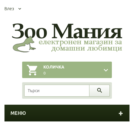
Влез
КОЛИЧКА
0
МЕНЮ