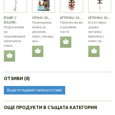
ВЪЖЕ С
ХРАНА ЗА...
ИГРАЧКА ЗА...
ИГРАЧКА ЗА...
ВЪЗЛИ...
Пълноценна
Памучно въже
Естествено
Издръжлива
храна за
и дървени
дърво,
на
амазони,
части
метална
поразяващия
жако, какаду,
верижка с
папагалски
ара...
клипс за...
клюн...
ОТЗИВИ (0)
Бъдете първият написал отзив!
ОЩЕ ПРОДУКТИ В СЪЩАТА КАТЕГОРИЯ