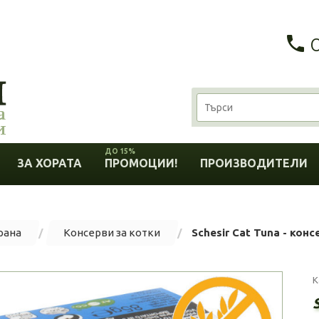
ДО 15%
ЗА ХОРАТА
ПРОМОЦИИ!
ПРОИЗВОДИТЕЛИ
рана
Консерви за котки
Schesir Cat Tuna - конс
К
S