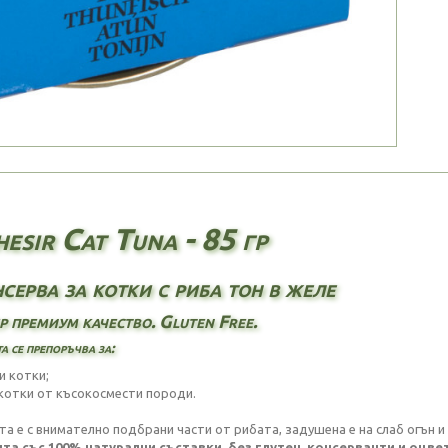
esir Cat Tuna - 85 гр
серва за котки с риба тон в желе
р премиум качество. Gluten Free.
а се препоръчва за:
и котки;
. котки от късокосмести породи.
та е с внимателно подбрани части от рибата, задушена е на слаб огън и
та със 100% натурални съставки, без глутен, консерванти и оцве