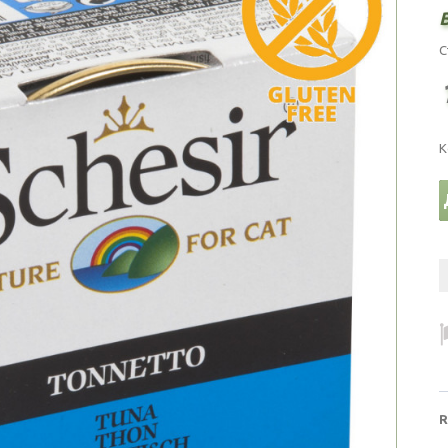
С
К
R