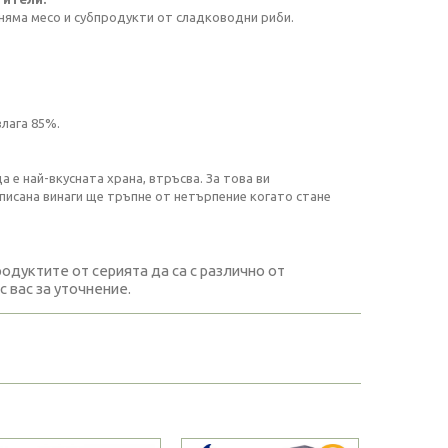
няма месо и субпродукти от сладководни риби.
влага 85%.
 е най-вкусната храна, втръсва. За това ви
 писана винаги ще тръпне от нетърпение когато стане
дуктите от серията да са с различно от
 вас за уточнение.