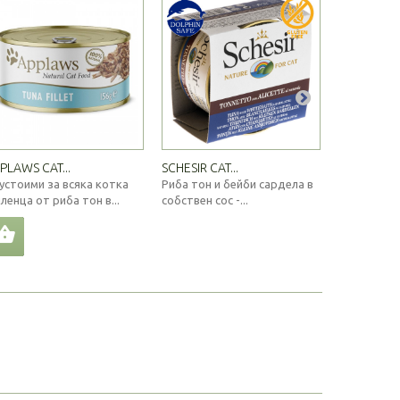
PLAWS CAT...
SCHESIR CAT...
КОНСЕРВА 
устоими за всяка котка
Риба тон и бейби сардела в
Истинска г
ленца от риба тон в...
собствен сос -...
всяка котка