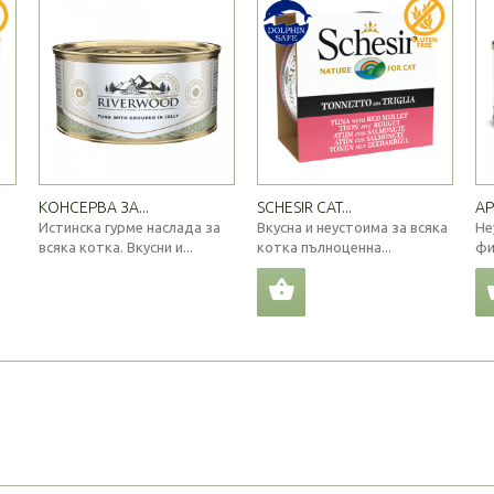
КОНСЕРВА ЗА...
SCHESIR CAT...
AP
Истинска гурме наслада за
Вкусна и неустоима за всяка
Не
всяка котка. Вкусни и...
котка пълноценна...
фи