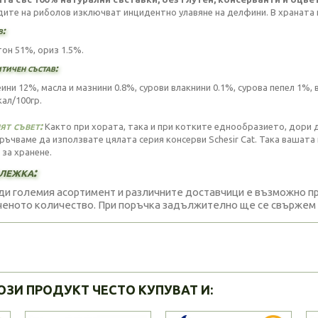
ите на риболов изключват инцидентно улавяне на делфини. В храната 
в:
тон 51%, ориз 1.5%.
тичен състав:
ини 12%, масла и мазнини 0.8%, сурови влакнини 0.1%, сурова пепел 1%, 
кал/100гр.
т съвет:
Както при хората, така и при котките еднообразието, дори да
ръчваме да използвате цялата серия консерви Schesir Cat. Така вашата
 за хранене.
лежка:
и големия асортимент и различните доставчици е възможно про
еното количество. При поръчка задължително ще се свържем с
ОЗИ ПРОДУКТ ЧЕСТО КУПУВАТ И: