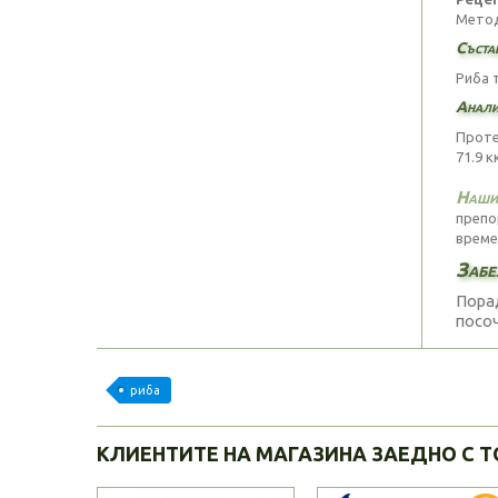
Метод
Съста
Риба 
Анали
Проте
71.9 к
Нашия
препо
време
Забе
Порад
посоч
риба
КЛИЕНТИТЕ НА МАГАЗИНА ЗАЕДНО С Т