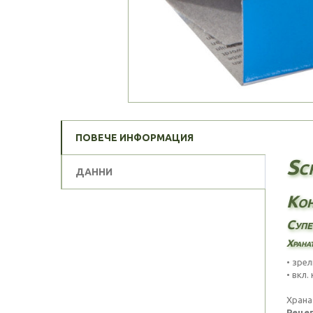
ПОВЕЧЕ ИНФОРМАЦИЯ
Sch
ДАННИ
Кон
Супе
Хранат
• зрел
• вкл
Храна
Рецеп