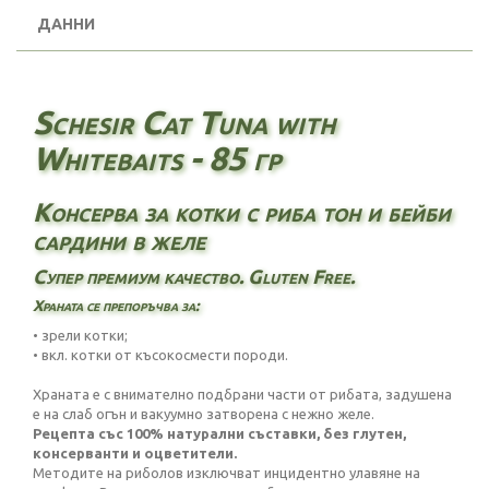
ДАННИ
Schesir Cat Tuna with
Whitebaits - 85 гр
Консерва за котки с риба тон и бейби
сардини в желе
Супер премиум качество. Gluten Free.
Храната се препоръчва за:
• зрели котки;
• вкл. котки от късокосмести породи.
Храната е с внимателно подбрани части от рибата, задушена
е на слаб огън и вакуумно затворена с нежно желе.
Рецепта със 100% натурални съставки, без глутен,
консерванти и оцветители.
Методите на риболов изключват инцидентно улавяне на