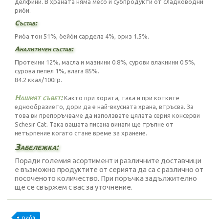
делфини. В храната няма месо и субпродукти от сладководни
риби.
Състав:
Риба тон 51%, бейби сардела 4%, ориз 1.5%.
Аналитичен състав:
Протеини 12%, масла и мазнини 0.8%, сурови влакнини 0.5%,
сурова пепел 1%, влага 85%.
84.2 ккал/100гр.
Нашият съвет:
Както при хората, така и при котките
еднообразието, дори да е най-вкусната храна, втръсва. За
това ви препоръчваме да използвате цялата серия консерви
Schesir Cat. Така вашата писана винаги ще тръпне от
нетърпение когато стане време за хранене.
Забележка:
Поради големия асортимент и различните доставчици
е възможно продуктите от серията да са с различно от
посоченото количество. При поръчка задължително
ще се свържем с вас за уточнение.
риба