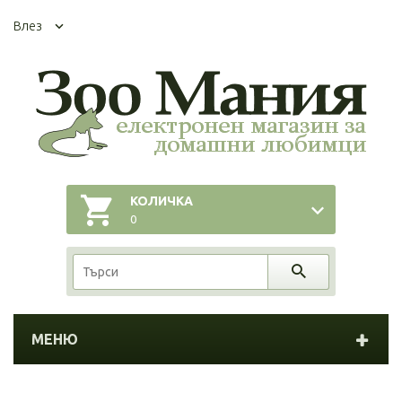
Влез
КОЛИЧКА
0
МЕНЮ