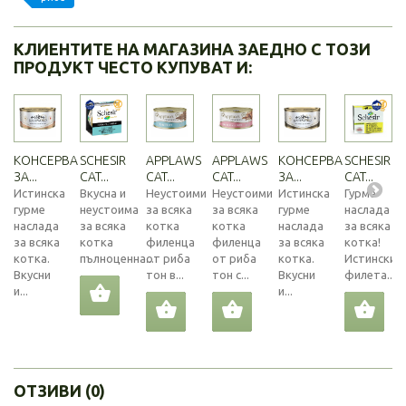
КЛИЕНТИТЕ НА МАГАЗИНА ЗАЕДНО С ТОЗИ
ПРОДУКТ ЧЕСТО КУПУВАТ И:
КОНСЕРВА
SCHESIR
APPLAWS
APPLAWS
КОНСЕРВА
SCHESIR
ЗА...
CAT...
CAT...
CAT...
ЗА...
CAT...
Истинска
Вкусна и
Неустоими
Неустоими
Истинска
Гурме
гурме
неустоима
за всяка
за всяка
гурме
наслада
наслада
за всяка
котка
котка
наслада
за всяка
за всяка
котка
филенца
филенца
за всяка
котка!
котка.
пълноценна...
от риба
от риба
котка.
Истински
Вкусни
тон в...
тон с...
Вкусни
филета...
и...
и...
ОТЗИВИ (0)