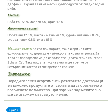
делфини. В храната няма месо и субпродукти от сладководни
риби.
Състав:
Риба тон 51%, лаврак 6%, ориз 1.5%.
Аналитичен състав:
Протеини 12.5%, масла и мазнини 1%, сурови влакнини 0.5%,
сурова пепел 0.8%, влага 85%.
Нашият съвет:
Както при хората, така и при котките
еднообразието, дори да е най-вкусната храна, втръсва. За
това ви препоръчваме да използвате цялата серия консерви
Schesir Cat. Така вашата писана винаги ще тръпне от
нетърпение когато стане време за хранене.
Забележка:
Поради големия асортимент и различните доставчици
е възможно продуктите от серията да са с различно от
посоченото количество. При поръчка задължително
ще се свържем с вас за уточнение.
риба