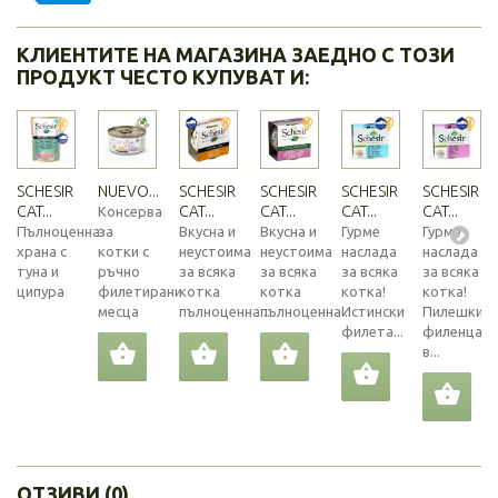
КЛИЕНТИТЕ НА МАГАЗИНА ЗАЕДНО С ТОЗИ
ПРОДУКТ ЧЕСТО КУПУВАТ И:
SCHESIR
NUEVO...
SCHESIR
SCHESIR
SCHESIR
SCHESIR
CAT...
CAT...
CAT...
CAT...
CAT...
Консерва
Пълноценна
за
Вкусна и
Вкусна и
Гурме
Гурме
храна с
котки с
неустоима
неустоима
наслада
наслада
туна и
ръчно
за всяка
за всяка
за всяка
за всяка
ципура
филетирани
котка
котка
котка!
котка!
месца
пълноценна...
пълноценна...
Истински
Пилешки
филета...
филенца
в...
ОТЗИВИ (0)