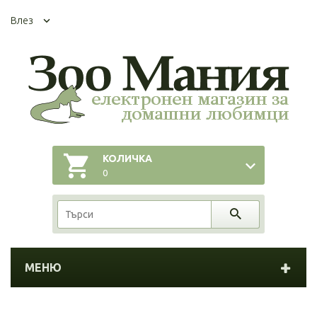
Влез
КОЛИЧКА
0
МЕНЮ