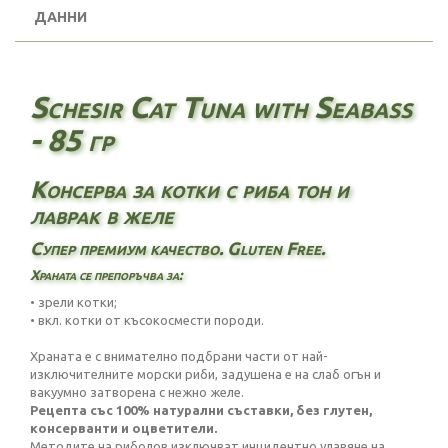
ДАННИ
Schesir Cat Tuna with Seabass
- 85 гр
Консерва за котки с риба тон и
лаврак в желе
Супер премиум качество. Gluten Free.
Храната се препоръчва за:
• зрели котки;
• вкл. котки от късокосмести породи.
Храната е с внимателно подбрани части от най-
изключителните морски риби, задушена е на слаб огън и
вакуумно затворена с нежно желе.
Рецепта със 100% натурални съставки, без глутен,
консерванти и оцветители.
Методите на риболов изключват инцидентно улавяне на