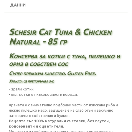
ДАННИ
Schesir Cat Tuna & Chicken
Natural - 85 гр
Консерва за котки с туна, пилешко и
ориз в собствен сос
Супер премиум качество. Gluten Free.
Храната се препоръчва за:
• зрели котки;
• вкл. котки от късокосмести породи.
Храната е с внимателно подбрани части от изискана риба и
нежно пилешко месо, задушена е на слаб огън и вакуумно
затворена в собствения ѝ бульон.
Рецепта със 100% натурални съставки, без глутен,
консерванти и оцветители.
Методите на риболов изключват инцидентно улавяне на