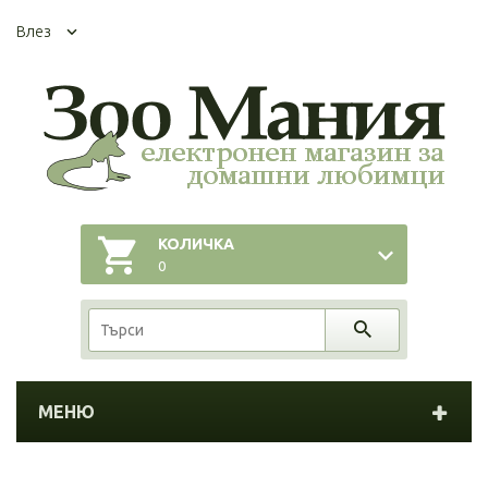
Влез
КОЛИЧКА
0
МЕНЮ