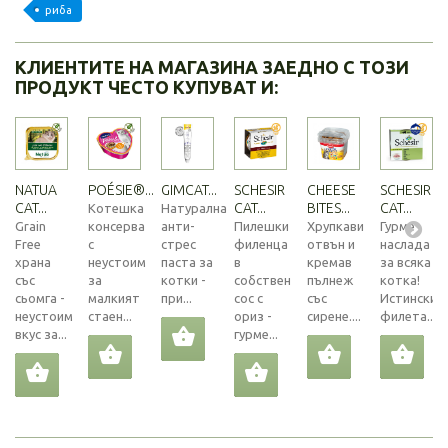
риба
КЛИЕНТИТЕ НА МАГАЗИНА ЗАЕДНО С ТОЗИ
ПРОДУКТ ЧЕСТО КУПУВАТ И:
NATUA
POÉSIE®...
GIMCAT...
SCHESIR
CHEESE
SCHESIR
CAT...
CAT...
BITES...
CAT...
Котешка
Натурална
Grain
консерва
анти-
Пилешки
Хрупкави
Гурме
Free
с
стрес
филенца
отвън и
наслада
храна
неустоим
паста за
в
кремав
за всяка
със
за
котки -
собствен
пълнеж
котка!
сьомга -
малкият
при...
сос с
със
Истински
неустоим
стаен...
ориз -
сирене....
филета...
вкус за...
гурме...