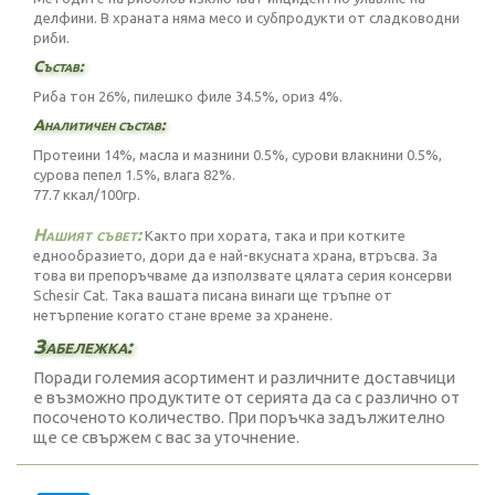
делфини. В храната няма месо и субпродукти от сладководни
риби.
Състав:
Риба тон 26%, пилешко филе 34.5%, ориз 4%.
Аналитичен състав:
Протеини 14%, масла и мазнини 0.5%, сурови влакнини 0.5%,
сурова пепел 1.5%, влага 82%.
77.7 ккал/100гр.
Нашият съвет:
Както при хората, така и при котките
еднообразието, дори да е най-вкусната храна, втръсва. За
това ви препоръчваме да използвате цялата серия консерви
Schesir Cat. Така вашата писана винаги ще тръпне от
нетърпение когато стане време за хранене.
Забележка:
Поради големия асортимент и различните доставчици
е възможно продуктите от серията да са с различно от
посоченото количество. При поръчка задължително
ще се свържем с вас за уточнение.