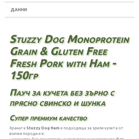
ДАННИ
Stuzzy Dog Monoprotein
Grain & Gluten Free
Fresh Pork with Ham -
150гр
Пауч за кучета без зърно с
прясно свинско и шунка
Супер премиум качество
Храната
Stuzzy Dog Ham
е подходяща за зрели кучета от
всички породи и е: