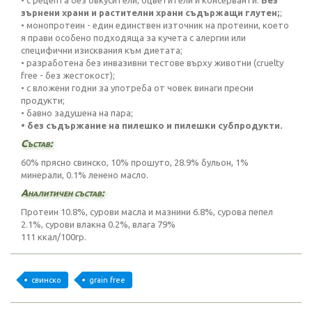
• с рецепта без овкусители, оцветители и консерванти.
Без
зърнени храни и растителни храни съдържащи глутен;
;
• монопротеин - един единствен източник на протеини, което
я прави особено подходяща за кучета с алергии или
специфични изисквания към диетата;
• разработена без инвазивни тестове върху животни (cruelty
free - без жестокост);
• с вложени годни за употреба от човек винаги пресни
продукти;
• бавно задушена на пара;
• без съдържание на пилешко и пилешки субпродукти.
Състав:
60% прясно свинско, 10% прошуто, 28.9% бульон, 1%
минерали, 0.1% ленено масло.
Аналитичен състав:
Протеин 10.8%, сурови масла и мазнини 6.8%, сурова пепел
2.1%, сурови влакна 0.2%, влага 79%
111 ккал/100гр.
свинско
grain free