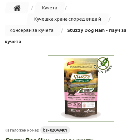
Кучета
Кучешка храна според вида ѝ
Консерви за кучета
Stuzzy Dog Ham - пауч за
кучета
Каталожен номер
bs-02048401