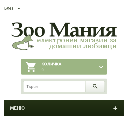
Влез
КОЛИЧКА
0
МЕНЮ