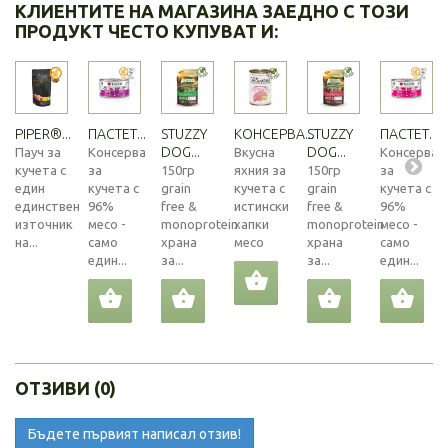
КЛИЕНТИТЕ НА МАГАЗИНА ЗАЕДНО С ТОЗИ
ПРОДУКТ ЧЕСТО КУПУВАТ И:
PIPER®...
ПАСТЕТ...
STUZZY
КОНСЕРВА...
STUZZY
ПАСТЕТ...
DOG...
DOG...
Пауч за
Консерва
Вкусна
Консерва
кучета с
за
150гр
яхния за
150гр
за
един
кучета с
grain
кучета с
grain
кучета с
единствен
96%
free &
истински
free &
96%
източник
месо -
monoprotein
хапки
monoprotein
месо -
на...
само
храна
месо
храна
само
един...
за...
за...
един...
ОТЗИВИ (0)
Бъдете първият написал отзив!