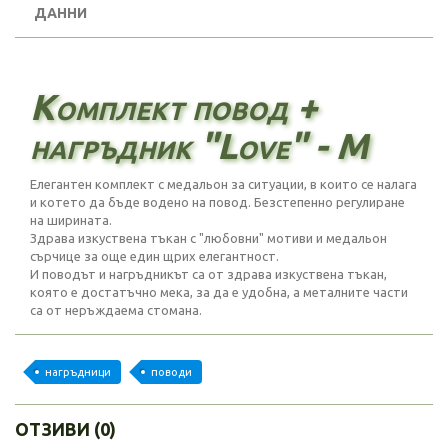
ДАННИ
Комплект повод +
нагръдник "Love" - M
Елегантен комплект с медальон за ситуации, в които се налага
и котето да бъде водено на повод. Безстепенно регулиране
на ширината.
Здрава изкуствена тъкан с "любовни" мотиви и медальон
сърчице за още един щрих елегантност.
И поводът и нагръдникът са от здрава изкуствена тъкан,
която е достатъчно мека, за да е удобна, а металните части
са от неръждаема стомана.
нагръдници
поводи
ОТЗИВИ (0)