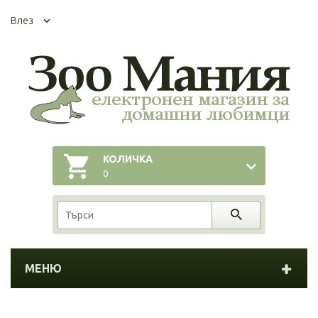
Влез
КОЛИЧКА
0
МЕНЮ