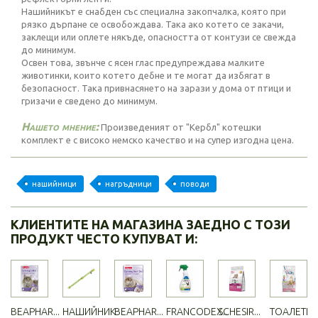
Нашийникът е снабден със специална закопчалка, която при
рязко дърпане се освобождава. Така ако котето се закачи,
заклещи или оплете някъде, опасността от контузи се свежда
до минимум.
Освен това, звънче с ясен глас предупреждава малките
животинки, които котето дебне и те могат да избягат в
безопасност. Така привнасянето на зарази у дома от птици и
гризачи е сведено до минимум.
Нашето мнение:
Произведеният от "Кербл" котешки
комплект е с високо немско качество и на супер изгодна цена.
нашийници
нагръдници
поводи
КЛИЕНТИТЕ НА МАГАЗИНА ЗАЕДНО С ТОЗИ
ПРОДУКТ ЧЕСТО КУПУВАТ И:
BEAPHAR...
НАШИЙНИК
BEAPHAR...
FRANCODEX...
SCHESIR...
ТОАЛЕТНА.