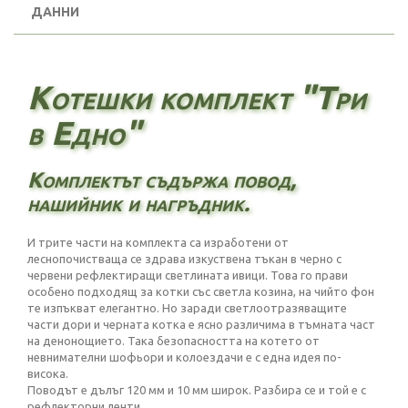
ДАННИ
Котешки комплект "Три
в Едно"
Комплектът съдържа повод,
нашийник и нагръдник.
И трите части на комплекта са изработени от
леснопочистваща се здрава изкуствена тъкан в черно с
червени рефлектиращи светлината ивици. Това го прави
особено подходящ за котки със светла козина, на чийто фон
те изпъкват елегантно. Но заради светлоотразяващите
части дори и черната котка е ясно различима в тъмната част
на денонощието. Така безопасността на котето от
невнимателни шофьори и колоездачи е с една идея по-
висока.
Поводът е дълъг 120 мм и 10 мм широк. Разбира се и той е с
рефлекторни ленти.