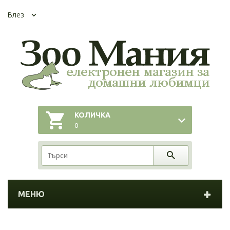
Влез
КОЛИЧКА
0
МЕНЮ