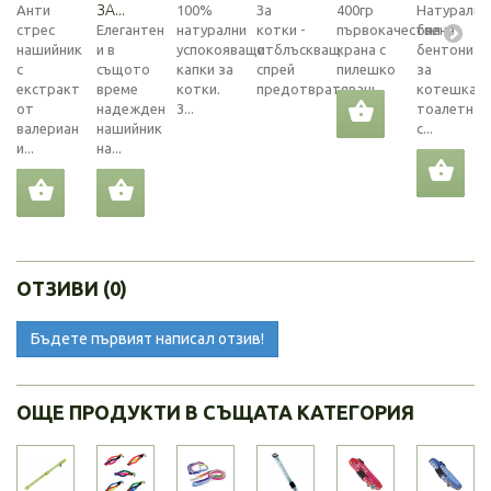
ЗА...
Анти
100%
За
400гр
Натурално
стрес
Елегантен
натурални
котки -
първокачествена
бял
нашийник
и в
успокояващи
отблъскващ
храна с
бентонит
с
същото
капки за
спрей
пилешко
за
екстракт
време
котки.
предотвратяващ...
котешка
от
надежден
3...
тоалетна
валериан
нашийник
с...
и...
на...
ОТЗИВИ (0)
Бъдете първият написал отзив!
ОЩЕ ПРОДУКТИ В СЪЩАТА КАТЕГОРИЯ