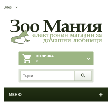
Влез
КОЛИЧКА
0
МЕНЮ