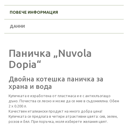
ПОВЕЧЕ ИНФОРМАЦИЯ
ДАННИ
Паничка „Nuvola
Dopia“
Двойна котешка паничка за
храна и вода
Купичката е изработена от пластмаса и е с антихлъзгащо
дъно. Почиства се лесно и може да се мие в съдомиялна. Обем
2 х 0.200 л.
Качествен италиански продукт на много добра цена!
Купичката се предлага в четири атрактивни цвята: сив, зелен,
розов и бял. При поръчка, моля изберете желания цвят.