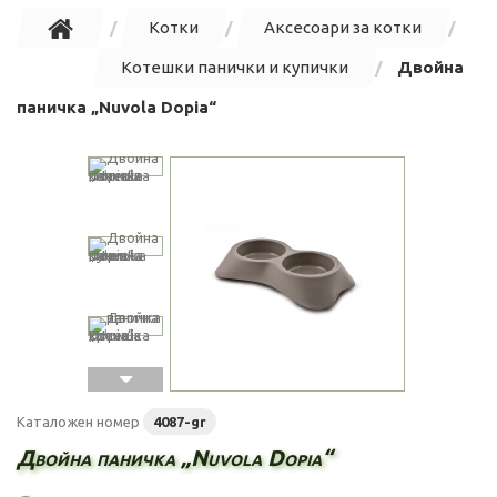
Котки
Аксесоари за котки
Котешки панички и купички
Двойна
паничка „Nuvola Dopia“
Каталожен номер
4087-gr
Двойна паничка „Nuvola Dopia“