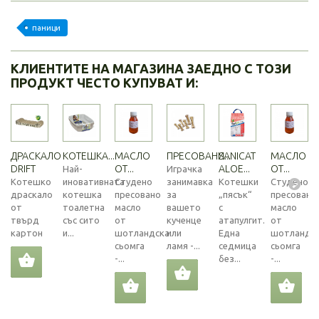
паници
КЛИЕНТИТЕ НА МАГАЗИНА ЗАЕДНО С ТОЗИ
ПРОДУКТ ЧЕСТО КУПУВАТ И:
ДРАСКАЛО
КОТЕШКА...
МАСЛО
ПРЕСОВАНИ...
SANICAT
МАСЛО
DRIFT
ОТ...
ALOE...
ОТ...
Най-
Играчка
Котешко
иновативната
Студено
занимавка
Котешки
Студено
драскало
котешка
пресовано
за
„пясък“
пресовано
от
тоалетна
масло
вашето
с
масло
твърд
със сито
от
кученце
атапулгит.
от
картон
и...
шотландска
или
Една
шотландс
сьомга
ламя -...
седмица
сьомга
-...
без...
-...