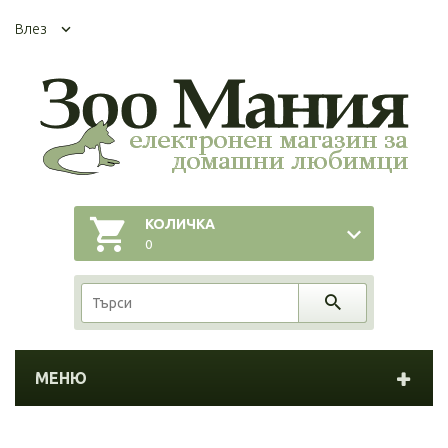
Влез
КОЛИЧКА
0
МЕНЮ