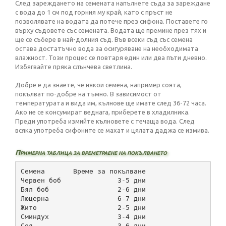
След зареждането на семената напълнете съда за зареждане
с вода до 1 см под горния му край, като с пръст не
позволявате на водата да потече през сифона. Поставете го
върху съдовете със семената. Водата ще премине през тях и
ще се събере в най-долния съд. Във всеки съд със семена
остава достатъчно вода за осигуряване на необходимата
влажност. Този процес се повтаря един или два пъти дневно.
Избягвайте пряка слънчева светлина.
Добре е да знаете, че някои семена, например соята,
покълват по-добре на тъмно. В зависимост от
температурата и вида им, кълнове ще имате след 36-72 часа.
Ако не се консумират веднага, приберете в хладилника.
Преди употреба измийте кълновете с течаща вода. След
всяка употреба сифоните се махат и цялата даджа се измива.
Примерна таблица за времетраене на покълването
Семена       Време за покълване
Червен боб              3-5 дни
Бял боб                 2-6 дни
Люцерна                 6-7 дни
Жито                    2-5 дни
Сминдух                 3-4 дни
Соя                     3-6 дни