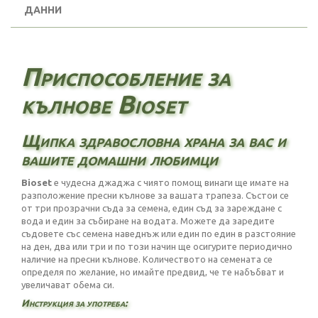
ДАННИ
Приспособление за
кълнове Bioset
Щипка здравословна храна за вас и
вашите домашни любимци
Bioset
е чудесна джаджа с чиято помощ винаги ще имате на
разположение пресни кълнове за вашата трапеза. Състои се
от три прозрачни съда за семена, един съд за зареждане с
вода и един за събиране на водата. Можете да заредите
съдовете със семена наведнъж или един по един в разстояние
на ден, два или три и по този начин ще осигурите периодично
наличие на пресни кълнове. Количеството на семената се
определя по желание, но имайте предвид, че те набъбват и
увеличават обема си.
Инструкция за употреба: