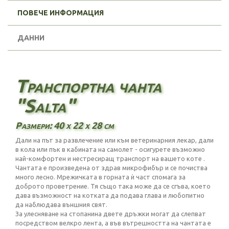
ПОВЕЧЕ ИНФОРМАЦИЯ
ДАННИ
Транспортна чанта
"Salta"
Размери: 40 х 22 х 28 см
Дали на път за развлечение или към ветеринарния лекар, дали
в кола или пък в кабината на самолет - осигурете възможно
най-комфортен и нестресиращ транспорт на вашето коте .
Чантата е произведена от здрав микрофибър и се почиства
много лесно. Мрежичката в горната ѝ част спомага за
доброто проветрение. Тя също така може да се сгъва, което
дава възможност на котката да подава глава и любопитно
да наблюдава външния свят.
За улесняване на стопанина двете дръжки могат да слепват
посредством велкро лента, а във вътрешността на чантата е