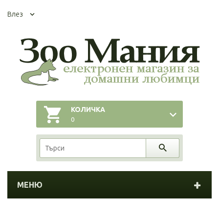
Влез
КОЛИЧКА
0
МЕНЮ