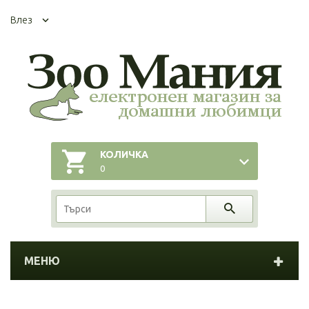
Влез
КОЛИЧКА
0
МЕНЮ