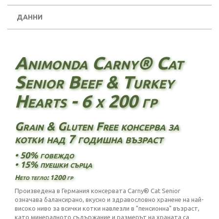
ДАННИ
Animonda Carny® Cat
Senior Beef & Turkey
Hearts - 6 х 200 гр
Grain & Gluten Free консерва за
котки над 7 годишна възраст
• 50% говеждо
• 15% пуешки сърца
Нето тегло: 1200 гр
Произведена в Германия консервата Carny® Cat Senior
означава балансирано, вкусно и здравословно хранене на най-
високо ниво за всички котки навлезли в "пенсионна" възраст,
като минералното съдържание и размерът на храната са