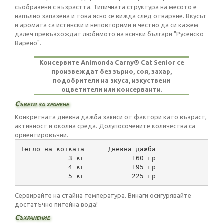
съобразени с възрастта. Типичната структура на месото е
напълно запазена и това ясно се вижда след отваряне. Вкусът
и аромата са истински и неповторими и честно да си кажем
далеч превъзхождат любимото на всички българи "Русенско
Варено".
Консервите Animonda Carny® Cat Senior се
произвеждат без зърно, соя, захар,
подобрители на вкуса, изкуствени
оцветители или консерванти.
Съвети за хранене
Конкретната дневна дажба зависи от фактори като възраст,
активност и околна среда. Долупосочените количества са
ориентировъчни.
Тегло на котката      Дневна дажба
            3 кг            160 гр
            4 кг            195 гр
            5 кг            225 гр
Сервирайте на стайна температура. Винаги осигурявайте
достатъчно питейна вода!
Съхранение