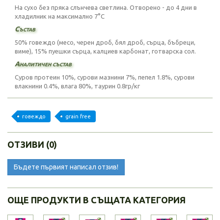
На сухо без пряка слънчева светлина. Отворено - до 4 дни в
хладилник на максимално 7°C
Състав
50% говеждо (месо, черен дроб, бял дроб, сърца, бъбреци,
виме), 15% пуешки сърца, калциев карбонат, готварска сол.
Аналитичен състав
Суров протеин 10%, сурови мазнини 7%, пепел 1.8%, сурови
влакнини 0.4%, влага 80%, таурин 0.8гр/кг
говеждо
grain free
ОТЗИВИ (0)
Бъдете първият написал отзив!
ОЩЕ ПРОДУКТИ В СЪЩАТА КАТЕГОРИЯ