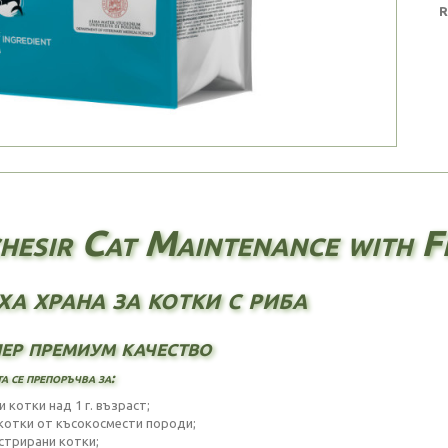
R
hesir Cat Maintenance with Fi
ха храна за котки с риба
ер премиум качество
а се препоръчва за:
и котки над 1 г. възраст;
. котки от късокосмести породи;
астрирани котки;