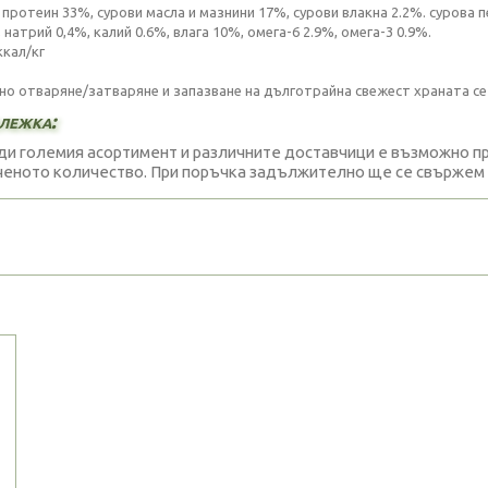
 протеин 33%, сурови масла и мазнини 17%, сурови влакна 2.2%. сурова п
 натрий 0,4%, калий 0.6%, влага 10%, омега-6 2.9%, омега-3 0.9%.
ккал/кг
сно отваряне/затваряне и запазване на дълготрайна свежест храната се 
лежка:
и големия асортимент и различните доставчици е възможно про
еното количество. При поръчка задължително ще се свържем с