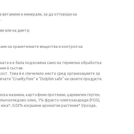
а витамини и минерали, за да отговори на
.
ии или на диета;
ване на хранителните вещества и контрол на
раната и е била подложена само на термична обработка
ния ѝ състав.
ост. Това й е спечелило място сред организациите за
ти "Cruelty free" и "Dolphin safe" на своите продукти.
ска мазнина, картофени протеини, царевичен глутен,
слънчогледово олио, 1% фрукто-олигозахариди (FOS),
 юка*, 0.03% изсушени ароматни растения* (грозде,