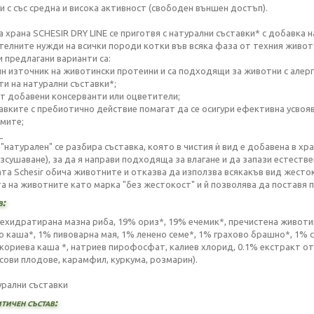
ки с със средна и висока активност (свободен външен достъп).
а храна SCHESIR DRY LINE се приготвя с натурални съставки* с добавка н
телните нужди на всички породи котки във всяка фаза от техния живот
и предлагани варианти са:
дин източник на животински протеини и са подходящи за животни с алерг
ти на натурални съставки*;
ат добавени консерванти или оцветители;
тавките с пребиотично действие помагат да се осигури ефективна усвоя
мите;
_
 "натурален" се разбира съставка, която в чистия ѝ вид е добавена в х
изсушаване), за да я направи подходяща за влагане и да запази естестве
та Schesir обича животните и отказва да използва всякакъв вид жесток
 на животните като марка "без жестокост" и й позволява да поставя печа
в:
ехидратирана мазна риба, 19% ориз*, 19% ечемик*, пречистена животин
о каша*, 1% пивоварна мая, 1% ленено семе*, 1% грахово брашно*, 1% 
кориева каша *, натриев пирофосфат, калиев хлорид, 0.1% екстракт от
сови плодове, карамфил, куркума, розмарин).
урални съставки
тичен състав: