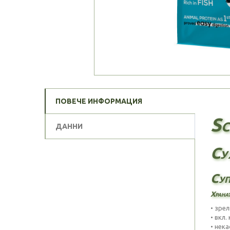
ПОВЕЧЕ ИНФОРМАЦИЯ
Sc
ДАННИ
Су
Суп
Хранат
• зрел
• вкл
• нек