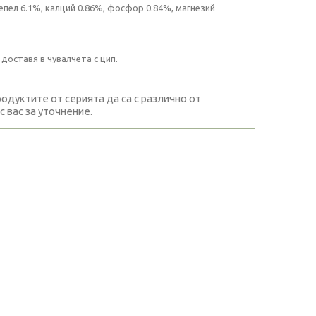
епел 6.1%, калций 0.86%, фосфор 0.84%, магнезий
доставя в чувалчета с цип.
дуктите от серията да са с различно от
 вас за уточнение.