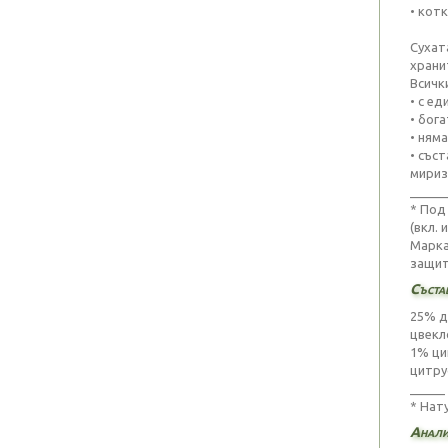
• кот
Сухат
храни
Всичк
• с е
• бога
• ням
• със
мириз
_____
* Под
(вкл. 
Марка
защита
Съста
25% д
цвекл
1% ци
цитру
_____
* Нат
Анали