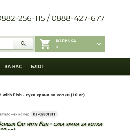
0882-256-115 / 0888-427-677
КОЛИЧКА
0
ЗА НАС
БЛОГ
t with Fish - суха храна за котки (10 кг)
аталожен номер
bs-02801911
chesir Cat with Fish - суха храна за котки
10 кг)