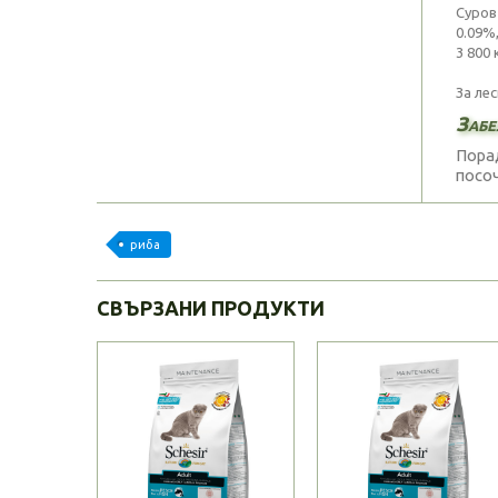
Суров
0.09%,
3 800 
За ле
Забе
Порад
посоч
риба
СВЪРЗАНИ ПРОДУКТИ