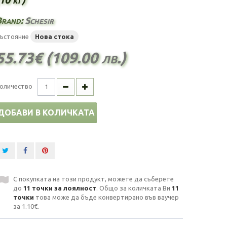
Brand:
Schesir
ъстояние
Нова стока
55.73€ (109.00 лв.)
оличество
ДОБАВИ В КОЛИЧКАТА
С покупката на този продукт, можете да съберете
до
11
точки за лоялност
. Общо за количката Ви
11
точки
това може да бъде конвертирано във ваучер
за
1.10€
.