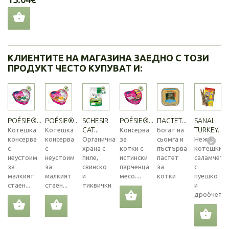
КЛИЕНТИТЕ НА МАГАЗИНА ЗАЕДНО С ТОЗИ
ПРОДУКТ ЧЕСТО КУПУВАТ И:
POÉSIE®...
POÉSIE®...
SCHESIR
POÉSIE®...
ПАСТЕТ...
SANAL
CAT...
TURKEY...
Котешка
Котешка
Консерва
Богат на
консерва
консерва
Органична
за
сьомга и
Нежни
с
с
храна с
котки с
пъстърва
котешки
неустоим
неустоим
пиле,
истински
пастет
саламчета
за
за
свинско
парченца
за
с
малкият
малкият
и
месо....
котки
пуешко
стаен...
стаен...
тиквички
и
дробчета...