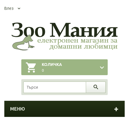
Влез
КОЛИЧКА
0
МЕНЮ