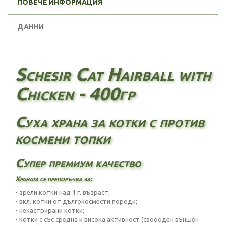
ПОВЕЧЕ ИНФОРМАЦИЯ
ДАННИ
Schesir Cat Hairball with
Chicken - 400гр
Суха храна за котки с против
космени топки
Супер премиум качество
Храната се препоръчва за:
• зрели котки над 1 г. възраст;
• вкл. котки от дългокосмести породи;
• некастрирани котки;
• котки с със средна и висока активност (свободен външен