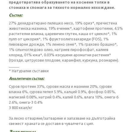
предотвратява образуването на космени топки в
стомаха и спомага за тяхното нормално изхождане.
Състав:
27% дехидратирано пилешко месо, 19% ориз*, пречистена
животинска мазнина, 19% ечемик*, картофени протеини, 4.5%
растителни влакна, царевичен глутен, каша от цвекло*, 1%
пулп от цикория*, 1% фруктоолигозахариди (FOS), 1%
пивоварни дрожди, 1% ленено семе*, 1% грахово брашно*,
1% слънчогледово олио, натриев пирофосфат, калиев
хлорид, 01% юка*, 0.03% изсушени ароматни растения*
(грозде, цитрусови плодове, карамфил, куркума, розмарин).
_____
* Натурални съставки
Аналитичен състав:
Суров протеин 33%, сурови масла и мазнини 20%, сурови
влакна 6%, сурова пепел 5.9%, калций 0.9%, фосфор 0.85%,
магнезий 0.08%, натрий 0.4%, калий 0.6%, влага 10%, омега-6
2.6%, омега-3 0.4%
3 800 ккал/кг
За лесно отваряне/затваряне и запазване на дълготрайна
свежест храната се доставя в чувалчета с цип.
Забележка: