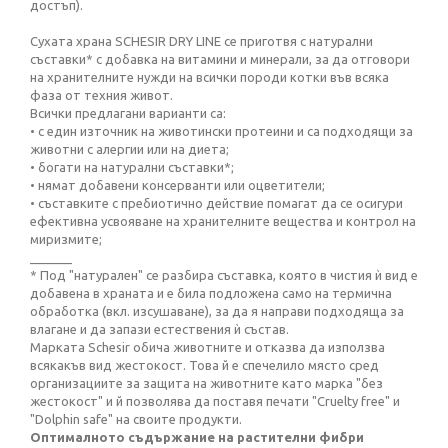
достъп).
Сухата храна SCHESIR DRY LINE се приготвя с натурални
съставки* с добавка на витамини и минерали, за да отговори
на хранителните нужди на всички породи котки във всяка
фаза от техния живот.
Всички предлагани варианти са:
• с един източник на животински протеини и са подходящи за
животни с алергии или на диета;
• богати на натурални съставки*;
• нямат добавени консерванти или оцветители;
• съставките с пребиотично действие помагат да се осигури
ефективна усвояване на хранителните вещества и контрол на
миризмите;
______
* Под "натурален" се разбира съставка, която в чистия ѝ вид е
добавена в храната и е била подложена само на термична
обработка (вкл. изсушаване), за да я направи подходяща за
влагане и да запази естествения ѝ състав.
Марката Schesir обича животните и отказва да използва
всякакъв вид жестокост. Това й е спечелило място сред
организациите за защита на животните като марка "без
жестокост" и й позволява да поставя печати "Cruelty free" и
"Dolphin safe" на своите продукти.
Оптималното съдържание на растителни фибри