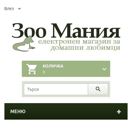
Влез
КОЛИЧКА
0
МЕНЮ