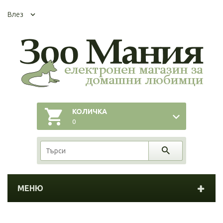
Влез
КОЛИЧКА
0
МЕНЮ