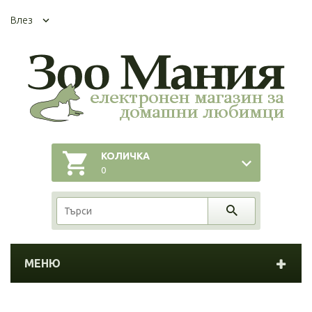
Влез
КОЛИЧКА
0
МЕНЮ