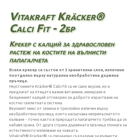
Vitakraft Kräcker®
Calci Fit - 2бр
Крекер с калций за здравословен
растеж на костите на вълнисти
папагалчета
Всеки крекер се състои от 3 хранителни слоя, изпечени
поотделно върху натурална необработена дървена
пръчица.
Неустоимите Kräcker® Calci Fit са не само вкусни, но и
предлагат на птицата важни витамини, минерали и
безценният калций отговорен за доброто израстване на
костно-скелетната система.
Вкусният микс от семена е трислойно изпечен върху
необработена пръчица, което насърчава непрекъснатото
кълване - точно както в природата папагалчето трябва да си
набавя храна. От друга страна дървената пръчица спомага за
естественото изпилване на човката.
Vitakraft® Kräcker® са специално създадени за вълнисти