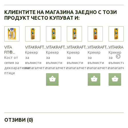
КЛИЕНТИТЕ НА МАГАЗИНА ЗАЕДНО С ТОЗИ
ПРОДУКТ ЧЕСТО КУПУВАТ И:
VITA
VITAKRAFT...
VITAKRAFT...
VITAKRAFT...
VITAKRAFT...
VITAKRAFT..
FIT®...
Крекер
Крекер
Крекер
Крекер
Крекер
Кост от
за
за
за
за
за
сепия за
вълнисти
вълнисти
вълнисти
вълнисти
вълнисти
декоаративни
папагалчета
папагалчета
папагалчета
папагалчета
папагалче
птици
ОТЗИВИ (0)