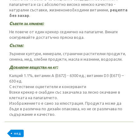
папагалчета и са с абсолютно високо немско качество -
натурални съставки, жизненонеобходими витамини,
рецепта
без захар
.
Съвети за хранене:
Не повече от един крекер седмично на папагалче. Винаги
осигурявайте достатъчно прясна вода.
Състав:
Зърнени култури, минерали, странични растителни продукти,
семена, мед, хлебни продукти, масла и мазнини, водорасли.
Добавени вещества на кг:
Калций 1.1%, витамин А (E672) - 6300 ед.; витамин D3 (E671) –
630 ед.
С естествени оцветители и консерванти
Всеки крекер е снабден със закачалка за лесно окачване в
клетката на папагалчето.
Изображението е само за илюстрация. Продукта може да
бъде в различна по дизайн опаковка, но не се различава по
съдържание и качество.
мед