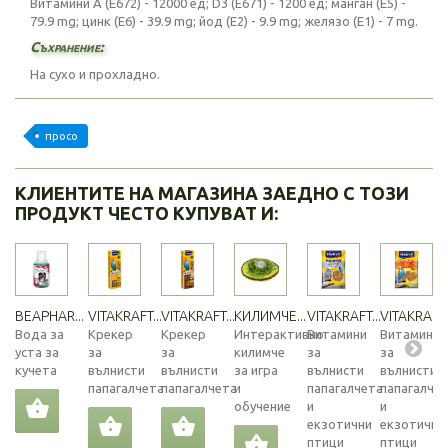
Витамини А (E672) - 12000 ед; D3 (E671) - 1200 ед; манган (E5) -
79.9 mg; цинк (E6) - 39.9 mg; йод (E2) - 9.9 mg; желязо (E1) - 7 mg.
Съхранение:
На сухо и прохладно.
просо
КЛИЕНТИТЕ НА МАГАЗИНА ЗАЕДНО С ТОЗИ
ПРОДУКТ ЧЕСТО КУПУВАТ И:
BEAPHAR...
VITAKRAFT...
VITAKRAFT...
КИЛИМЧЕ...
VITAKRAFT...
VITAKRAFT..
Вода за
Крекер
Крекер
Интерактивно
Витамини
Витамини
уста за
за
за
килимче
за
за
кучета
вълнисти
вълнисти
за игра
вълнисти
вълнисти
папагалчета
папагалчета
и
папагалчета
папагалче
обучение
и
и
екзотични
екзотични
птици
птици