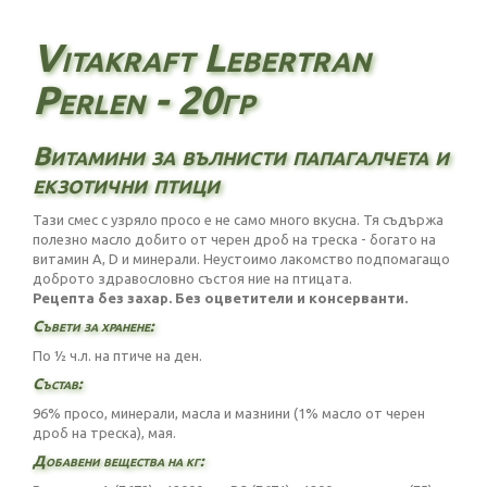
Vitakraft Lebertran
Perlen - 20гр
Витамини за вълнисти папагалчета и
екзотични птици
Тази смес с узряло просо е не само много вкусна. Тя съдържа
полезно масло добито от черен дроб на треска - богато на
витамин А, D и минерали. Неустоимо лакомство подпомагащо
доброто здравословно състоя ние на птицата.
Рецепта без захар. Без оцветители и консерванти.
Съвети за хранене:
По ½ ч.л. на птиче на ден.
Състав:
96% просо, минерали, масла и мазнини (1% масло от черен
дроб на треска), мая.
Добавени вещества на кг: