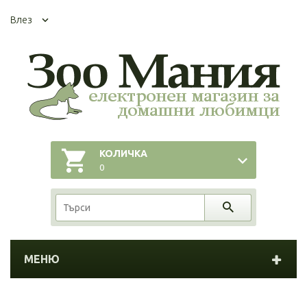
Влез
КОЛИЧКА
0
МЕНЮ