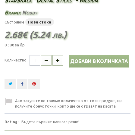
StarSnack "Dental Sticks" - Medium
Brand:
Nobby
Състояние
Нова стока
2.68€ (5.24 лв.)
0.38€
за бр.
Количество
ДОБАВИ В КОЛИЧКАТА
Ако закупите по-голямо количество от този продукт, ще
получите бонус точки, които ще се отразят на касата.
Rating:
Бъдете първият написал ревю!