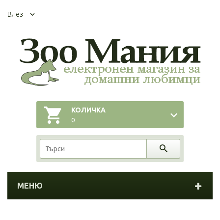
Влез
КОЛИЧКА
0
МЕНЮ