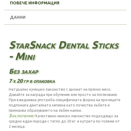
ПОВЕЧЕ ИНФОРМАЦИЯ
ДАННИ
StarSnack Dental Sticks
- Mini
Без захар
7 х 20 гр в опаковка
Натурално кучешко лакомство с аромат на прясно месо.
Давайте за награда при обучение или просто за поглезване.
При ежедневна употреба специфичната форма на пръчиците
подпомага денталната хигиена като почиства зъбите и
премахва образуването на зъбен камък.
Заключение:
Качествено немско лакомство подходящо за
средно едри породи с тегло до 20 кг. и кутрета по-големи от
2 месеца.