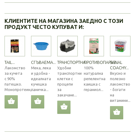
КЛИЕНТИТЕ НА МАГАЗИНА ЗАЕДНО С ТОЗИ
ПРОДУКТ ЧЕСТО КУПУВАТ И:
TAIL...
СГЪВАЕМА...
ТРАНСПОРТНА...
ПРОТИВОПАРАЗ...
SANAL
COACHY...
Лакомство
Мека, лека
Удобни
100%
за кучета
и удобна -
транспортни
натурална
Вкусно и
с 90%
идеалната
клетки с
репелентна
полезно
патешко.
кучешка
процепи
каишка с
лакомство
Монопротеин,...
паничка...
за
гераниол...
- богати
закачане...
на
витамини...