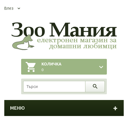
Влез
КОЛИЧКА
0
МЕНЮ