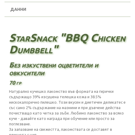
ДАННИ
StarSnack "BBQ Chicken
Dumbbell"
Без изкуствени оцветители и
овкусители
70 гр
Натурално кучешко лакомство във формата на гирички
съдържащо 39% изсушена телешка кожа и 38.5%
нискокалорично пилешко. Този вкусен и диетичен деликатес е
със само 2% съдържание на мазнини и при дъвчене действа
почистващо като четка за зъби. Любимо лакомство за всяко
куче - давайте като награда при обучение или просто за
поглезване.
За запазване на свежестта, лакомствата се доставят в
пликчета с цип.