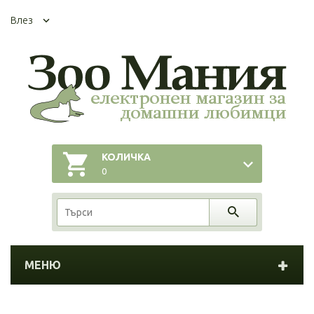
Влез
КОЛИЧКА
0
МЕНЮ