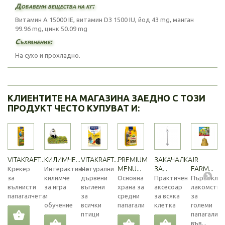
Добавени вещества на кг:
Витамин A 15000 IE, витамин D3 1500 IU, йод 43 mg, манган
99.96 mg, цинк 50.09 mg
Съхранение:
На сухо и прохладно.
КЛИЕНТИТЕ НА МАГАЗИНА ЗАЕДНО С ТОЗИ
ПРОДУКТ ЧЕСТО КУПУВАТ И:
VITAKRAFT...
КИЛИМЧЕ...
VITAKRAFT...
PREMIUM
ЗАКАЧАЛКА
JR
MENU...
ЗА...
FARM...
Крекер
Интерактивно
Натурални
за
килимче
дървени
Основна
Практичен
Първоклас
вълнисти
за игра
въглени
храна за
аксесоар
лакомство
папагалчета
и
за
средни
за всяка
за
обучение
всички
папагали
клетка
големи
птици
папагали
във...