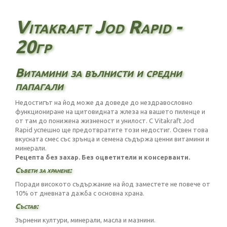
Vitakraft Jod Rapid -
20гр
Витамини за вълнисти и средни
папагали
Недостигът на йод може да доведе до нездравословно
функциониране на щитовидната жлеза на вашето пиленце и
от там до понижена жизненост и унилост. С Vitakraft Jod
Rapid успешно ще предотвратите този недостиг. Освен това
вкусната смес със зрънца и семена съдържа ценни витамини и
минерали.
Рецепта без захар. Без оцветители и консерванти.
Съвети за хранене:
Поради високото съдържание на йод заместете не повече от
10% от дневната дажба с основна храна.
Състав:
Зърнени култури, минерали, масла и мазнини.