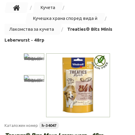
Кучета
Кучешка храна според вида ѝ
Лакомства за кучета
Treaties® Bits Minis
Leberwurst - 48гр
Каталожен номер
h-34047