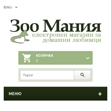
Влез
КОЛИЧКА
0
МЕНЮ