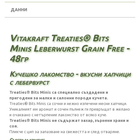
ДАННИ
Vitakraft Treaties® Bits
Minis Leberwurst Grain Free -
48гр
Кучешко лакомство - вкусни хапчици
с лебервурст
Treaties® Bits Minis са специално създадени и
пригодени за малки и салонни породи кучета.
Treaties® Bits Minis са сочни и нежно изпечени месни хапчици.
Уникалният им аромат и сочен пълнеж ги превръщат в желано
и очаквано с нетърпение лакомство от всяко куче.
Treaties® Bits Minis не съдържат захар, зърнени храни и
соя.
Пликче с цип за запазване на свежестта и след отваряне.
Съвети за хранене: