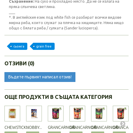
Съхранение:
На сухо и прохладно място. Да не се излага на
пряка слънчева светлина.
___
*. В английския език под white fish се разбират всички видове
мирна риба, които служат за плячка на хищниците. Няма нищо
общо с бялата риба / сулката (Sander lucioperca).
сьомга
grain free
ОТЗИВИ (0)
Бъдете първият написал отзив!
ОЩЕ ПРОДУКТИ В СЪЩАТА КАТЕГОРИЯ
CHEWSTICK...
NOBBY...
GRANCARNO®...
GRANCARNO®...
GRANCARNO®...
GRANCARN