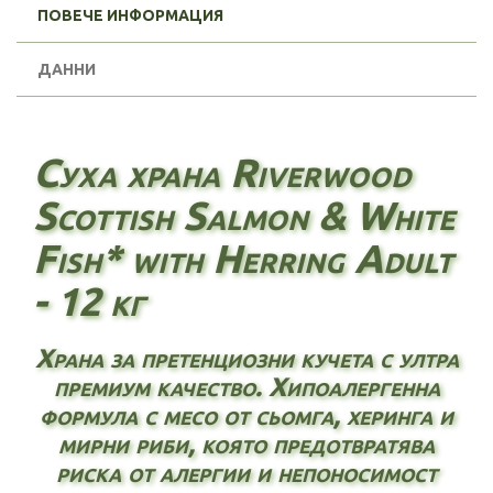
ПОВЕЧЕ ИНФОРМАЦИЯ
ДАННИ
Суха храна Riverwood
Scottish Salmon & White
Fish* with Herring Adult
- 12 кг
Храна за претенциозни кучета с ултра
премиум качество. Хипоалергенна
формула с месо от сьомга, херинга и
мирни риби, която предотвратява
риска от алергии и непоносимост