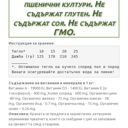
пшенични култури. Не
съдържат глутен. Не
съдържат соя. Не съдържат
ГМО.
Инструкции за хранене:
Тегло*      10   15   20   25
Дажба (гр) 125  170  210  245
_______
*. Оптимално тегло на кучето според пол и порода
Винаги осигурявайте достатъчно вода за пиене!
Съдържание на витамини и минерали в 1 кг:
Витамин А - 19000 IU, Витамин D3 - 1400 IU, Витамин Е (α-
токоферол) - 400 mg, Холин хлорид - 600 mg, Органичен цинк
-80 mg, Органично желязо - 72 mg, Органичен манган - 38
mg, Органичен йод - 0.7 mg, Органична мед - 15 mg, Органичен
селен – 0.26 mg.
Опаковка:
Храната се предлага в херметично затворени
алуминиеви чувалчета, които са снабдени с цип за запазване
на свежестта след отваряне.