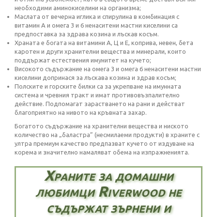
необходими аминокиселини на организма;
Маслата от вечерна иглика и спирулина в комбинация с
витамин А и омега 3 и 6 ненаситени мастни киселини са
предпоставка за здрава козина и лъскав косъм.
Храната е богата на витамини А, Ц и Е, коприва, невен, бета
каротен и други хранителни вещества и минерали, които
поддържат естествения имунитет на кучето;
Високото съдържание на омега 3 и омега 6 ненаситени мастни
киселини допринася за лъскава козина и здрав косъм;
Полските и горските билки са за укрепване на имунната
система и чревния тракт и имат противовъзпалително
действие. Подпомагат зарастването на рани и действат
благоприятно на нивото на кръвната захар.
Богатото съдържание на хранителни вещества и ниското
количество на „баластра” (несмилаеми продукти) в храните с
ултра премиум качество предпазват кучето от издуване на
корема и значително намаляват обема на изпражненията.
Храните за домашни
любимци Riverwood не
съдържат зърнени и