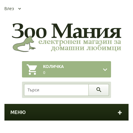
Влез
КОЛИЧКА
0
МЕНЮ