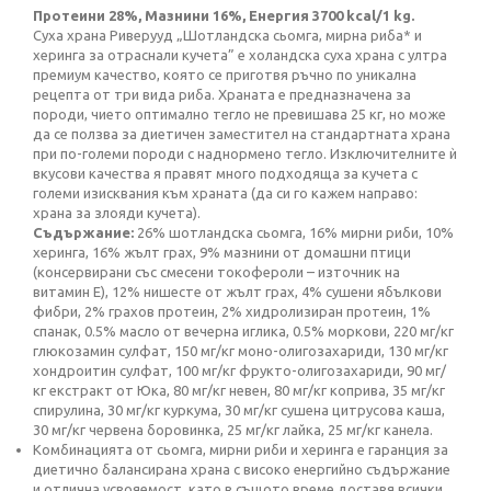
Протеини 28%, Мазнини 16%, Енергия 3700 kcal
/1 kg.
Суха храна Риверууд „Шотландска сьомга, мирна риба* и
херинга за отраснали кучета” е холандска суха храна с ултра
премиум качество, която се приготвя ръчно по уникална
рецепта от три вида риба. Храната е предназначена за
породи, чието оптимално тегло не превишава 25 кг, но може
да се ползва за диетичен заместител на стандартната храна
при по-големи породи с наднормено тегло. Изключителните ѝ
вкусови качества я правят много подходяща за кучета с
големи изисквания към храната (да си го кажем направо:
храна за злояди кучета).
Съдържание:
26% шотландска сьомга, 16% мирни риби, 10%
херинга, 16% жълт грах, 9% мазнини от домашни птици
(консервирани със смесени токофероли – източник на
витамин Е), 12% нишесте от жълт грах, 4% сушени ябълкови
фибри, 2% грахов протеин, 2% хидролизиран протеин, 1%
спанак, 0.5% масло от вечерна иглика, 0.5% моркови, 220 мг/кг
глюкозамин сулфат, 150 мг/кг моно-олигозахариди, 130 мг/кг
хондроитин сулфат, 100 мг/кг фрукто-олигозахариди, 90 мг/
кг екстракт от Юка, 80 мг/кг невен, 80 мг/кг коприва, 35 мг/кг
спирулина, 30 мг/кг куркума, 30 мг/кг сушена цитрусовa
каша,
3
0 мг/кг червена боровинка, 25 мг/кг лайка, 25 мг/кг канела.
Комбинацията от сьомга, мирни риби и херинга е гаранция за
диетично балансирана храна с високо енергийно съдържание
и отлична усвояемост, като в същото време доставя всички