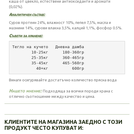
каша от цвекло, естествени антиоксиданти и аромати
(0,02%).
Аналитичен състав:
Суров протеин 24%, влажност 10%, пепел 7,5%, масла и
мазнини 14%, сурови влакна 3,5%, калций 1,1%, фосфор 0.5%.
Съвети за хранене:
Тегло на кучето   Дневна дажба
        10-25кг      180-360гр
        25-35кг      360-465гр
        35-45кг      465-560гр
          40+кг          600гр
Винаги осигурявайте достатъчно количество прясна вода
Нашето мнение:
Подходяща за всички породи храна с
отлично съотношение между качество и цена.
КЛИЕНТИТЕ НА МАГАЗИНА ЗАЕДНО С ТОЗИ
ПРОДУКТ ЧЕСТО КУПУВАТ И: