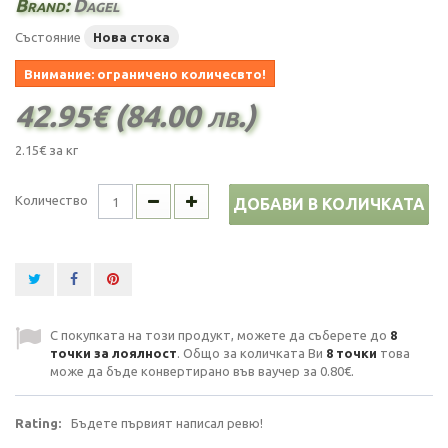
Brand:
Dagel
Състояние
Нова стока
Внимание: ограничено количесвто!
42.95€ (84.00 лв.)
2.15€
за кг
Количество
ДОБАВИ В КОЛИЧКАТА
С покупката на този продукт, можете да съберете до
8
точки за лоялност
. Общо за количката Ви
8
точки
това
може да бъде конвертирано във ваучер за
0.80€
.
Rating:
Бъдете първият написал ревю!