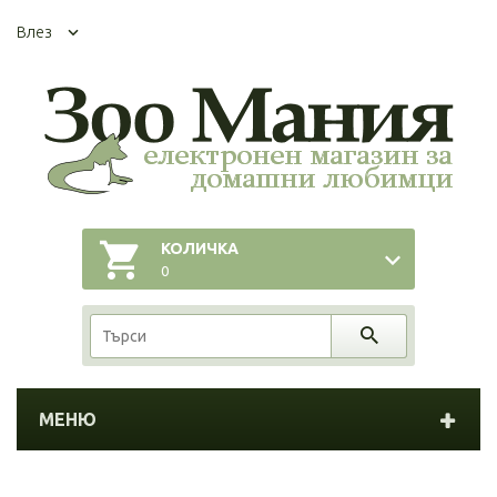
Влез
КОЛИЧКА
0
МЕНЮ