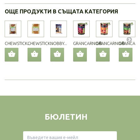
ОЩЕ ПРОДУКТИ В СЪЩАТА КАТЕГОРИЯ
CHEWSTICK...
CHEWSTICK...
NOBBY...
GRANCARNO®...
GRANCARNO®...
GRANCARN
БЮЛЕТИН