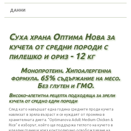
ДАННИ
Суха храна Оптима Нова за
кучета от средни породи с
пилешко и ориз - 12 кг
Монопротеин. Хипоалергенна
формула. 65% съдържание на месо.
Без глутен и ГМО.
Високо-апетитна рецепта подходяща за зрели
кучета от средно едри породи
След като навършат една година средните проди кучета
навлизат в зряла възраст и се нуждаят от промяна в
хранителната диета. "Optimanova Adult Medium Chicken &
Rice" е изборът, който ще поддържа теглото на кучето в
идеални граници чрез контролирано освобождаване на