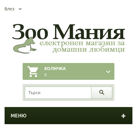
Влез
КОЛИЧКА
0
МЕНЮ