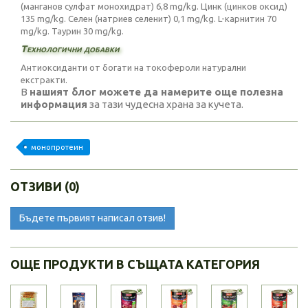
(манганов сулфат монохидрат) 6,8 mg/kg. Цинк (цинков оксид)
135 mg/kg. Селен (натриев селенит) 0,1 mg/kg. L-карнитин 70
mg/kg. Таурин 30 mg/kg.
Технологични добавки
Антиоксиданти от богати на токофероли натурални
екстракти.
В
нашият блог можете да намерите още полезна
информация
за тази чудесна храна за кучета.
монопротеин
ОТЗИВИ (0)
Бъдете първият написал отзив!
ОЩЕ ПРОДУКТИ В СЪЩАТА КАТЕГОРИЯ