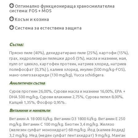
Оптимално функционираща храносмилателна
система: FOS + MOS
Косъм и козина
Система за естествена защита
Състав:
Прясно пиле (40%), дехидратирано пиле (25%), картофи (15%),
грах, хидролизиран пилешки дроб (5%), масла и мазнини, мая,
пулп от цвекло, картофен протеин, натриев хлорид, натриев
полифосфат (0,3%) ), калиев хлорид, инулин (500 mg/kg-FOS),
мано-олигозахариди (130 mg/kg), Yucca schidigera.
Аналитичен състав
Суров протеин 26,00%, Сурови масла и мазнини 16,00%, EPA +
DHA 500 mg/kg, Сурови влакнини 2,75%, Сурова пепел 8,00%,
Калций 1,35%, Фосфор 0,95%..
Витамини и минерали
Витамин А 18 000 IU/kg. Витамин D3 1800 IU/kg. Витамин Е 250
mg/kg. Витамин C 100 mg/kg. Биотин 3,4 mg/kg. Желязо
(железен сулфат монохидрат) 68 mg/kg. Йод (калиев йодид)
3,2 mg/kg. Мед (меден сулфат пентахидрат) 9 mg/kg. Манган