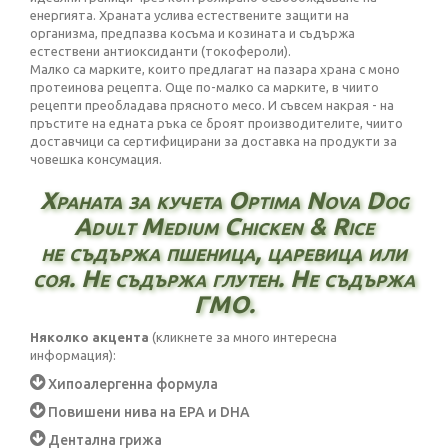
енергията. Храната услива естествените защити на
организма, предпазва косъма и козината и съдържа
естествени антиоксиданти (токофероли).
Малко са марките, които предлагат на пазара храна с моно
протеинова рецепта. Още по-малко са марките, в чиито
рецепти преобладава прясното месо. И съвсем накрая - на
пръстите на едната ръка се броят производителите, чиито
доставчици са сертифицирани за доставка на продукти за
човешка консумация.
Храната за кучета Optima Nova Dog
Adult Medium Chicken & Rice
не съдържа пшеница, царевица или
соя. Не съдържа глутен. Не съдържа
ГМО.
Няколко акцента
(кликнете за много интересна
информация):
Хипоалергенна формула
Повишени нива на ЕРА и DHA
Дентална грижа