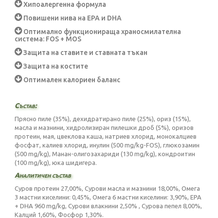
Хипоалергенна формула
Повишени нива на ЕРА и DHA
Оптимално функционираща храносмилателна
система: FOS + MOS
Защита на ставите и ставната тъкан
Защита на костите
Оптимален калориен баланс
Състав:
Прясно пиле (35%), дехидратирано пиле (25%), ориз (15%),
масла и мазнини, хидролизиран пилешки дроб (5%), оризов
протеин, мая, цвеклова каша, натриев хлорид, монокалциев
фосфат, калиев хлорид, инулин (500 mg/kg-FOS), глюкозамин
(500 mg/kg), Манан-олигозахариди (130 mg/kg), кондроитин
(100 mg/kg), юка шидигера.
Аналитичен състав
Суров протеин 27,00%, Сурови масла и мазнини 18,00%, Омега
3 мастни киселини: 0,45%, Омега 6 мастни киселини: 3,90%, EPA
+ DHA 960 mg/kg, Сурови влакнини 2,50% , Сурова пепел 8,00%,
Калций 1,60%, Фосфор 1,30%.