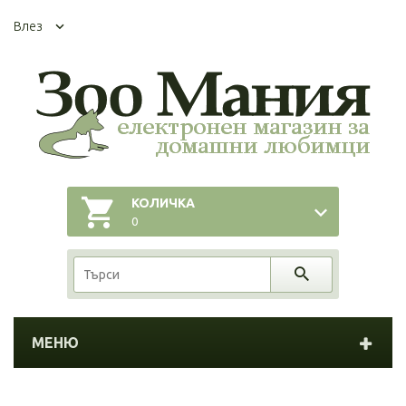
Влез
КОЛИЧКА
0
МЕНЮ