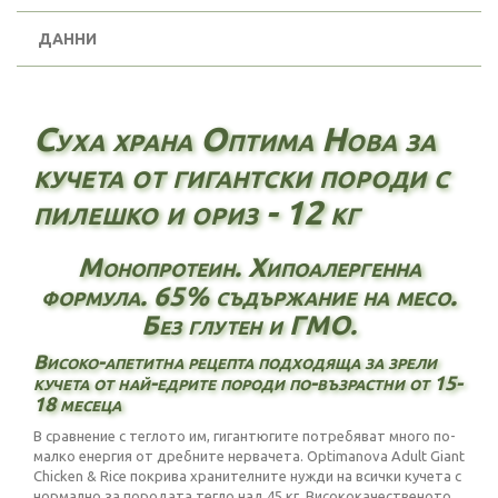
ДАННИ
Суха храна Оптима Нова за
кучета от гигантски породи с
пилешко и ориз - 12 кг
Монопротеин. Хипоалергенна
формула. 65% съдържание на месо.
Без глутен и ГМО.
Високо-апетитна рецепта подходяща за зрели
кучета от най-едрите породи по-възрастни от 15-
18 месеца
В сравнение с теглото им, гигантюгите потребяват много по-
малко енергия от дребните нервачета. Optimanova Adult Giant
Chicken & Rice покрива хранителните нужди на всички кучета с
нормално за породата тегло над 45 кг. Висококачественото