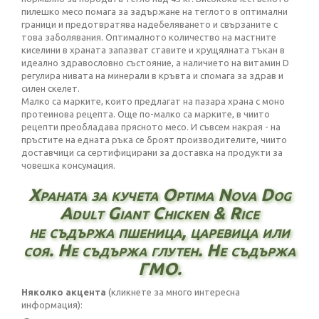
пилешко месо помага за задържане на теглото в оптимални
граници и предотвратява надебеляването и свързаните с
това заболявания. Оптималното количество на мастните
киселини в храната запазват ставите и хрущялната тъкан в
идеално здравословно състояние, а наличието на витамин D
регулира нивата на минерали в кръвта и спомага за здрав и
силен скелет.
Малко са марките, които предлагат на пазара храна с моно
протеинова рецепта. Още по-малко са марките, в чиито
рецепти преобладава прясното месо. И съвсем накрая - на
пръстите на едната ръка се броят производителите, чиито
доставчици са сертифицирани за доставка на продукти за
човешка консумация.
Храната за кучета Optima Nova Dog
Adult Giant Chicken & Rice
не съдържа пшеница, царевица или
соя. Не съдържа глутен. Не съдържа
ГМО.
Няколко акцента
(кликнете за много интересна
информация):