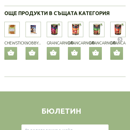
ОЩЕ ПРОДУКТИ В СЪЩАТА КАТЕГОРИЯ
CHEWSTICK...
NOBBY...
GRANCARNO®...
GRANCARNO®...
GRANCARNO®...
GRANCARN
БЮЛЕТИН