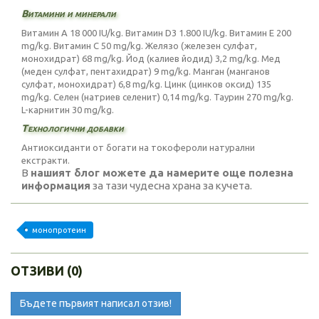
Витамини и минерали
Витамин А 18 000 IU/kg. Витамин D3 1.800 IU/kg. Витамин Е 200
mg/kg. Витамин C 50 mg/kg. Желязо (железен сулфат,
монохидрат) 68 mg/kg. Йод (калиев йодид) 3,2 mg/kg. Мед
(меден сулфат, пентахидрат) 9 mg/kg. Манган (манганов
сулфат, монохидрат) 6,8 mg/kg. Цинк (цинков оксид) 135
mg/kg. Селен (натриев селенит) 0,14 mg/kg. Таурин 270 mg/kg.
L-карнитин 30 mg/kg.
Технологични добавки
Антиоксиданти от богати на токофероли натурални
екстракти.
В
нашият блог можете да намерите още полезна
информация
за тази чудесна храна за кучета.
монопротеин
ОТЗИВИ (0)
Бъдете първият написал отзив!