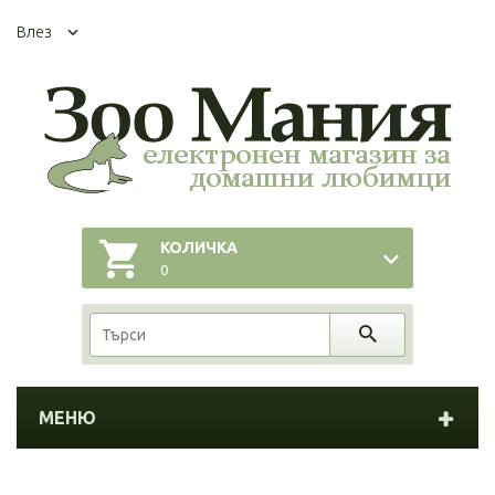
Влез
КОЛИЧКА
0
МЕНЮ