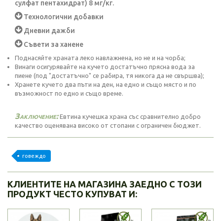
сулфат пентахидрат) 8 мг/кг.
Технологични добавки
Дневни дажби
Съвети за ханене
Поднасяйте храната леко навлажнена, но не и на чорба;
Винаги осигурявайте на кучето достатъчно прясна вода за
пиене (под "достатъчно" се рабира, тя никога да не свършва);
Хранете кучето два пъти на ден, на едно и също място и по
възможност по едно и също време.
Заключение:
Евтина кучешка храна със сравнително добро
качество оценявана високо от стопани с ограничен бюджет.
говеждо
КЛИЕНТИТЕ НА МАГАЗИНА ЗАЕДНО С ТОЗИ
ПРОДУКТ ЧЕСТО КУПУВАТ И: