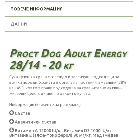
ПОВЕЧЕ ИНФОРМАЦИЯ
ДАННИ
Proct Dog Adult Energy
28/14 - 20 кг
Суха кучешка храна с говеждо и зеленчуци подходяща за
всички породи. Храната е богата на протеини и мазнини (28%
на 14%), която я прави подходяща за сравнително активни,
живеещи целогодишно на открито кучета.
Информация (кликенте за разгъване):
Състав
Аналитичен състав
Витамин А 12000 IU/кг. Витамин D3 1000 IU/кг.
Витамин Е (алфа-токоферол) 90 мг/кг. Мед (меден