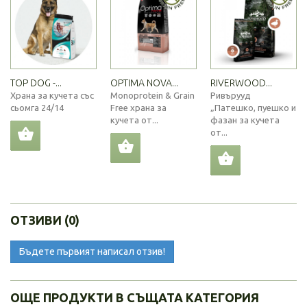
TOP DOG -...
OPTIMA NOVA...
RIVERWOOD...
Храна за кучета със
Monoprotein & Grain
Ривърууд
сьомга 24/14
Free храна за
„Патешко, пуешко и
кучета от...
фазан за кучета
от...
ОТЗИВИ (0)
Бъдете първият написал отзив!
ОЩЕ ПРОДУКТИ В СЪЩАТА КАТЕГОРИЯ