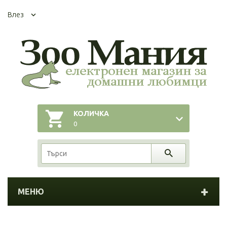
Влез
КОЛИЧКА
0
МЕНЮ