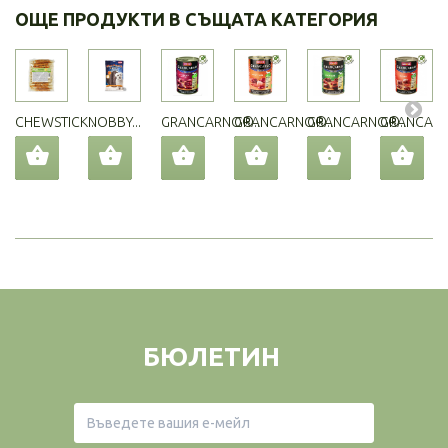
ОЩЕ ПРОДУКТИ В СЪЩАТА КАТЕГОРИЯ
CHEWSTICK...
NOBBY...
GRANCARNO®...
GRANCARNO®...
GRANCARNO®...
GRANCARN
БЮЛЕТИН