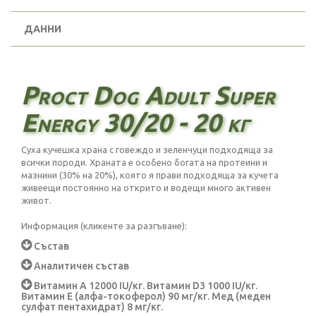
ДАННИ
Proct Dog Adult Super
Energy 30/20 - 20 кг
Суха кучешка храна с говеждо и зеленчуци подходяща за
всички породи. Храната е особено богата на протеини и
мазнини (30% на 20%), която я прави подходяща за кучета
живеещи постоянно на открито и водещи много активен
живот.
Информация (кликенте за разгъване):
Състав
Аналитичен състав
Витамин А 12000 IU/кг. Витамин D3 1000 IU/кг.
Витамин Е (алфа-токоферол) 90 мг/кг. Мед (меден
сулфат пентахидрат) 8 мг/кг.