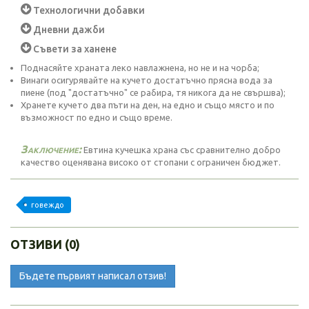
Технологични добавки
Дневни дажби
Съвети за ханене
Поднасяйте храната леко навлажнена, но не и на чорба;
Винаги осигурявайте на кучето достатъчно прясна вода за
пиене (под "достатъчно" се рабира, тя никога да не свършва);
Хранете кучето два пъти на ден, на едно и също място и по
възможност по едно и също време.
Заключение:
Евтина кучешка храна със сравнително добро
качество оценявана високо от стопани с ограничен бюджет.
говеждо
ОТЗИВИ (0)
Бъдете първият написал отзив!