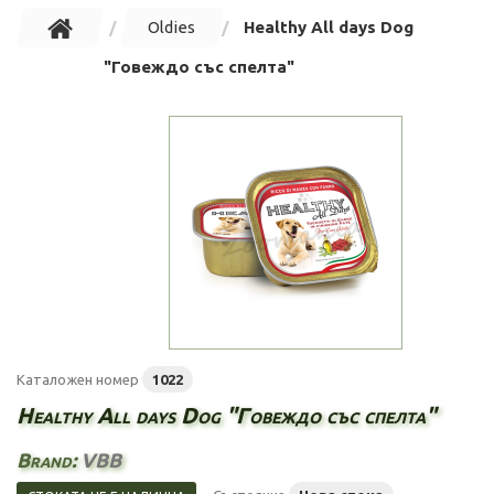
Oldies
Healthy All days Dog
"Говеждо със спелта"
Каталожен номер
1022
Healthy All days Dog "Говеждо със спелта"
Brand:
VBB