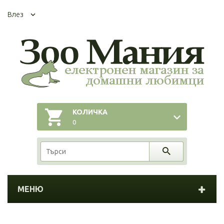
Влез
КОЛИЧКА
0
МЕНЮ