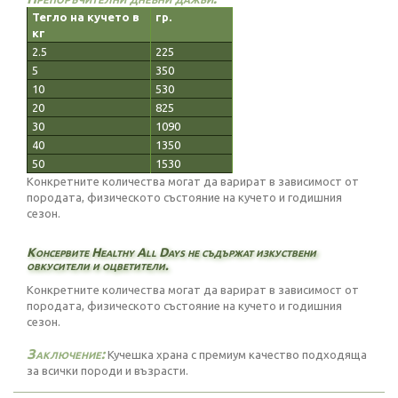
Тегло на кучето в
гр.
кг
2.5
225
5
350
10
530
20
825
30
1090
40
1350
50
1530
Конкретните количества могат да варират в зависимост от
породата, физическото състояние на кучето и годишния
сезон.
Консервите Healthy All Days не съдържат изкуствени
овкусители и оцветители.
Конкретните количества могат да варират в зависимост от
породата, физическото състояние на кучето и годишния
сезон.
Заключение:
Кучешка храна с премиум качество подходяща
за всички породи и възрасти.