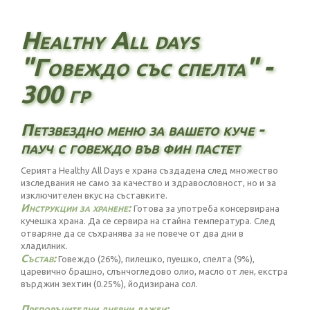
Healthy All days
"Говеждо със спелта" -
300 гр
Петзвездно меню за вашето куче -
пауч с говеждо във фин пастет
Серията Healthy All Days е храна създадена след множество
изследвания не само за качество и здравословност, но и за
изключителен вкус на съставките.
Инструкции за хранене:
Готова за употреба консервирана
кучешка храна. Да се сервира на стайна температура. След
отваряне да се съхранява за не повече от два дни в
хладилник.
Състав:
Говеждо (26%), пилешко, пуешко, спелта (9%),
царевично брашно, слънчогледово олио, масло от лен, екстра
върджин зехтин (0.25%), йодизирана сол.
Препоръчителни дневни дажби: